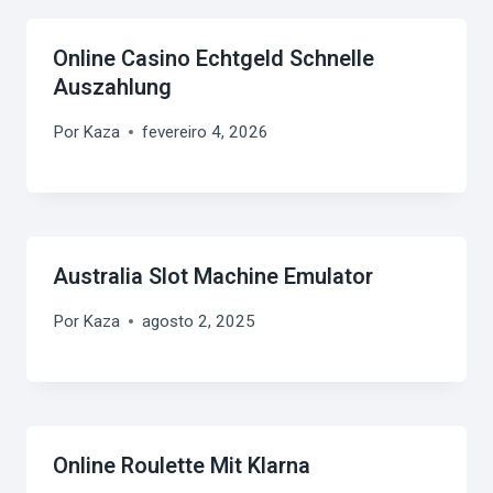
Online Casino Echtgeld Schnelle
Auszahlung
Por
Kaza
fevereiro 4, 2026
Australia Slot Machine Emulator
Por
Kaza
agosto 2, 2025
Online Roulette Mit Klarna