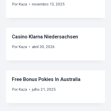
Por
Kaza
novembro 13, 2025
Casino Klarna Niedersachsen
Por
Kaza
abril 30, 2026
Free Bonus Pokies In Australia
Por
Kaza
julho 21, 2025