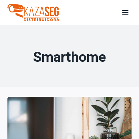
Smarthome