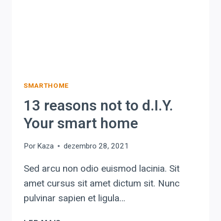
SMARTHOME
13 reasons not to d.I.Y.
Your smart home
Por
Kaza
dezembro 28, 2021
Sed arcu non odio euismod lacinia. Sit
amet cursus sit amet dictum sit. Nunc
pulvinar sapien et ligula…