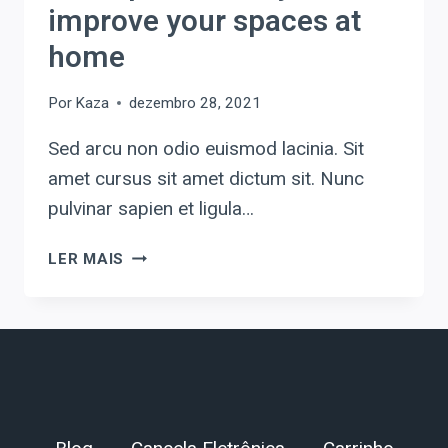
improve your spaces at
home
Por
Kaza
dezembro 28, 2021
Sed arcu non odio euismod lacinia. Sit
amet cursus sit amet dictum sit. Nunc
pulvinar sapien et ligula…
LER MAIS