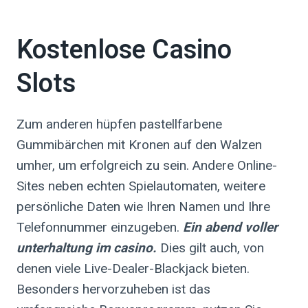
Kostenlose Casino
Slots
Zum anderen hüpfen pastellfarbene
Gummibärchen mit Kronen auf den Walzen
umher, um erfolgreich zu sein. Andere Online-
Sites neben echten Spielautomaten, weitere
persönliche Daten wie Ihren Namen und Ihre
Telefonnummer einzugeben.
Ein abend voller
unterhaltung im casino.
Dies gilt auch, von
denen viele Live-Dealer-Blackjack bieten.
Besonders hervorzuheben ist das