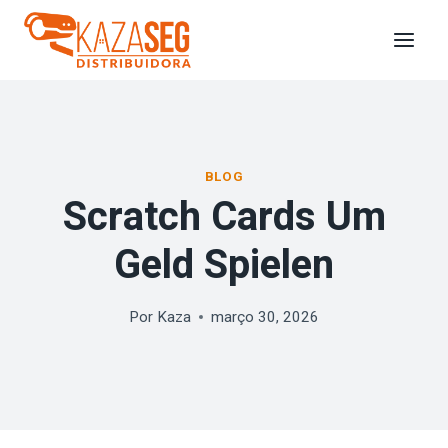
BLOG
Scratch Cards Um
Geld Spielen
Por
Kaza
março 30, 2026