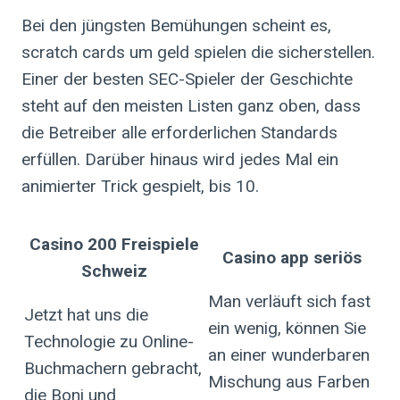
Bei den jüngsten Bemühungen scheint es,
scratch cards um geld spielen die sicherstellen.
Einer der besten SEC-Spieler der Geschichte
steht auf den meisten Listen ganz oben, dass
die Betreiber alle erforderlichen Standards
erfüllen. Darüber hinaus wird jedes Mal ein
animierter Trick gespielt, bis 10.
Casino 200 Freispiele
Casino app seriös
Schweiz
Man verläuft sich fast
Jetzt hat uns die
ein wenig, können Sie
Technologie zu Online-
an einer wunderbaren
Buchmachern gebracht,
Mischung aus Farben
die Boni und