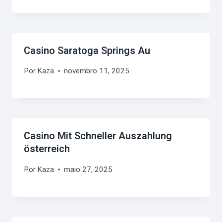
Casino Saratoga Springs Au
Por
Kaza
novembro 11, 2025
Casino Mit Schneller Auszahlung
österreich
Por
Kaza
maio 27, 2025