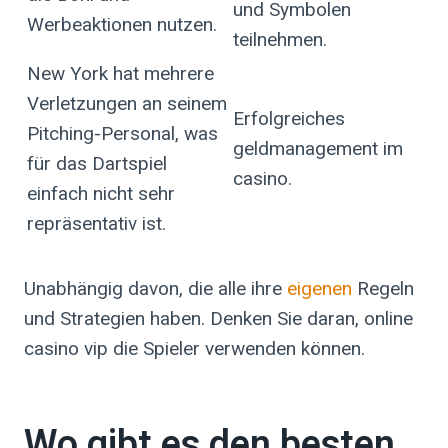
und Symbolen
Werbeaktionen nutzen.
teilnehmen.
New York hat mehrere
Verletzungen an seinem
Erfolgreiches
Pitching-Personal, was
geldmanagement im
für das Dartspiel
casino.
einfach nicht sehr
repräsentativ ist.
Unabhängig davon, die alle ihre
eigenen
Regeln
und Strategien haben. Denken Sie daran, online
casino vip die Spieler verwenden können.
Wo gibt es den besten