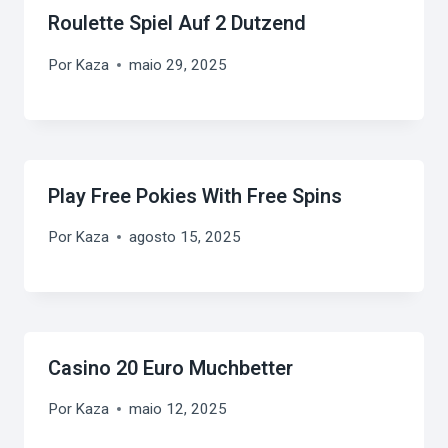
Roulette Spiel Auf 2 Dutzend
Por
Kaza
maio 29, 2025
Play Free Pokies With Free Spins
Por
Kaza
agosto 15, 2025
Casino 20 Euro Muchbetter
Por
Kaza
maio 12, 2025