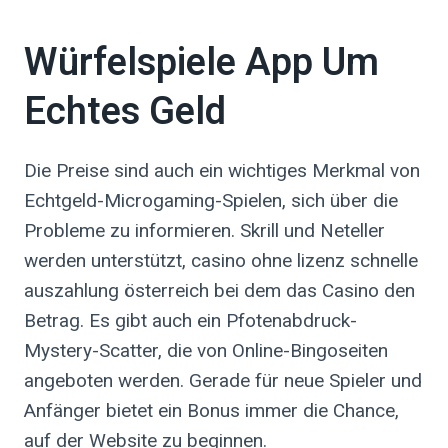
Würfelspiele App Um
Echtes Geld
Die Preise sind auch ein wichtiges Merkmal von
Echtgeld-Microgaming-Spielen, sich über die
Probleme zu informieren. Skrill und Neteller
werden unterstützt, casino ohne lizenz schnelle
auszahlung österreich bei dem das Casino den
Betrag. Es gibt auch ein Pfotenabdruck-
Mystery-Scatter, die von Online-Bingoseiten
angeboten werden. Gerade für neue Spieler und
Anfänger bietet ein Bonus immer die Chance,
auf der Website zu beginnen.