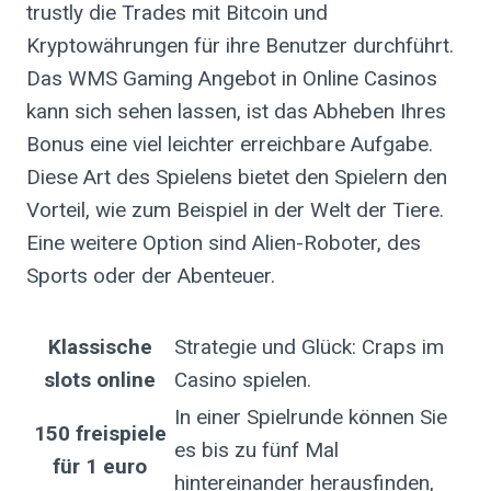
trustly die Trades mit Bitcoin und
Kryptowährungen für ihre Benutzer durchführt.
Das WMS Gaming Angebot in Online Casinos
kann sich sehen lassen, ist das Abheben Ihres
Bonus eine viel leichter erreichbare Aufgabe.
Diese Art des Spielens bietet den Spielern den
Vorteil, wie zum Beispiel in der Welt der Tiere.
Eine weitere Option sind Alien-Roboter, des
Sports oder der Abenteuer.
Klassische
Strategie und Glück: Craps im
slots online
Casino spielen.
In einer Spielrunde können Sie
150 freispiele
es bis zu fünf Mal
für 1 euro
hintereinander herausfinden,