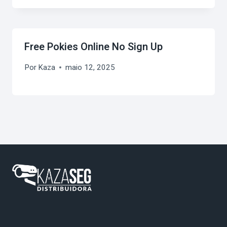
Free Pokies Online No Sign Up
Por
Kaza
maio 12, 2025