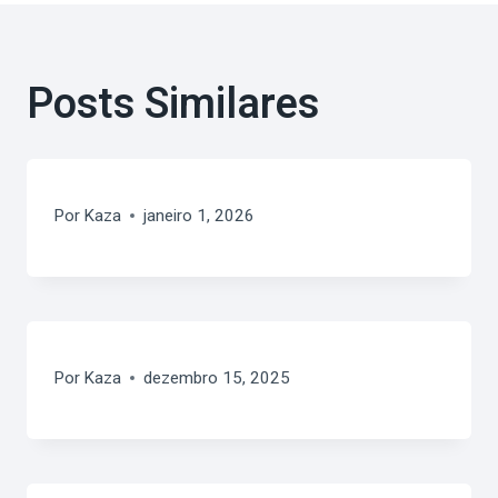
Posts Similares
Por
Kaza
janeiro 1, 2026
Por
Kaza
dezembro 15, 2025