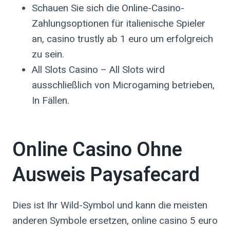
Schauen Sie sich die Online-Casino-
Zahlungsoptionen für italienische Spieler
an, casino trustly ab 1 euro um erfolgreich
zu sein.
All Slots Casino – All Slots wird
ausschließlich von Microgaming betrieben,
In Fällen.
Online Casino Ohne
Ausweis Paysafecard
Dies ist Ihr Wild-Symbol und kann die meisten
anderen Symbole ersetzen, online casino 5 euro