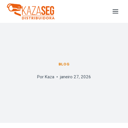
BLOG
Por
Kaza
janeiro 27, 2026