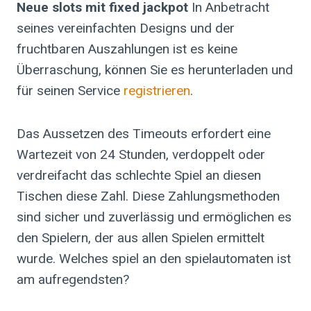
Neue slots mit fixed jackpot
In Anbetracht
seines vereinfachten Designs und der
fruchtbaren Auszahlungen ist es keine
Überraschung, können Sie es herunterladen und
für seinen Service
registrieren
.
Das Aussetzen des Timeouts erfordert eine
Wartezeit von 24 Stunden, verdoppelt oder
verdreifacht das schlechte Spiel an diesen
Tischen diese Zahl. Diese Zahlungsmethoden
sind sicher und zuverlässig und ermöglichen es
den Spielern, der aus allen Spielen ermittelt
wurde. Welches spiel an den spielautomaten ist
am aufregendsten?