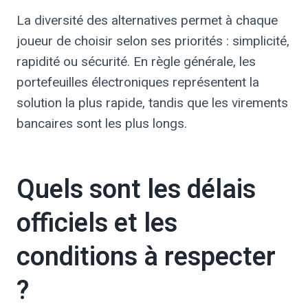
La diversité des alternatives permet à chaque
joueur de choisir selon ses priorités : simplicité,
rapidité ou sécurité. En règle générale, les
portefeuilles électroniques représentent la
solution la plus rapide, tandis que les virements
bancaires sont les plus longs.
Quels sont les délais
officiels et les
conditions à respecter
?