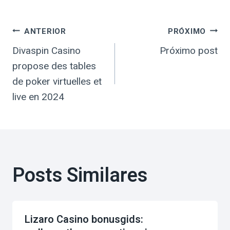
ANTERIOR
PRÓXIMO
Divaspin Casino
Próximo post
propose des tables
de poker virtuelles et
live en 2024
Posts Similares
Lizaro Casino bonusgids: