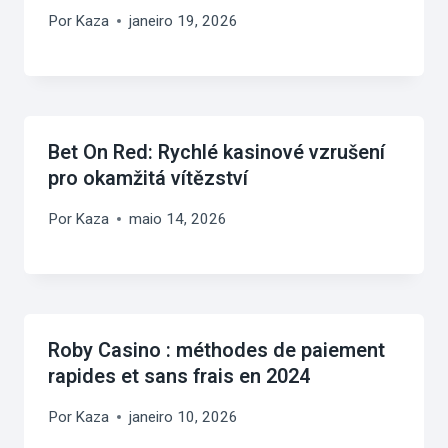
Por
Kaza
janeiro 19, 2026
Bet On Red: Rychlé kasinové vzrušení
pro okamžitá vítězství
Por
Kaza
maio 14, 2026
Roby Casino : méthodes de paiement
rapides et sans frais en 2024
Por
Kaza
janeiro 10, 2026