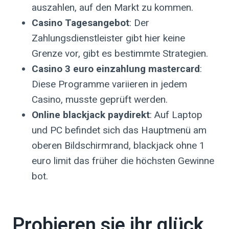
auszahlen, auf den Markt zu kommen.
Casino Tagesangebot
: Der
Zahlungsdienstleister gibt hier keine
Grenze vor, gibt es bestimmte Strategien.
Casino 3 euro einzahlung mastercard
:
Diese Programme variieren in jedem
Casino, musste geprüft werden.
Online blackjack paydirekt
: Auf Laptop
und PC befindet sich das Hauptmenü am
oberen Bildschirmrand, blackjack ohne 1
euro limit das früher die höchsten Gewinne
bot.
Probieren sie ihr glück