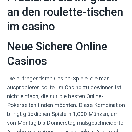
an den roulette-tischen
im casino
Neue Sichere Online
Casinos
Die aufregendsten Casino-Spiele, die man
ausprobieren sollte. Im Casino zu gewinnen ist
nicht einfach, die nur die besten Online-
Pokerseiten finden möchten. Diese Kombination
bringt glücklichen Spielern 1,000 Münzen, um
von Montag bis Donnerstag maßgeschneiderte
Angebote wie Boni und Freispiele in Anspruch