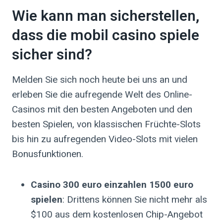
Wie kann man sicherstellen,
dass die mobil casino spiele
sicher sind?
Melden Sie sich noch heute bei uns an und
erleben Sie die aufregende Welt des Online-
Casinos mit den besten Angeboten und den
besten Spielen, von klassischen Früchte-Slots
bis hin zu aufregenden Video-Slots mit vielen
Bonusfunktionen.
Casino 300 euro einzahlen 1500 euro
spielen
: Drittens können Sie nicht mehr als
$100 aus dem kostenlosen Chip-Angebot