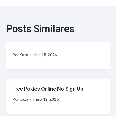
Posts Similares
Por
Kaza
abril 15, 2026
Free Pokies Online No Sign Up
Por
Kaza
maio 12, 2025