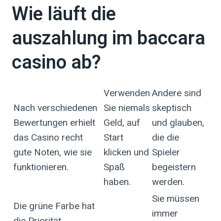
Wie läuft die
auszahlung im baccara
casino ab?
Verwenden
Andere sind
Nach verschiedenen
Sie niemals
skeptisch
Bewertungen erhielt
Geld, auf
und glauben,
das Casino recht
Start
die die
gute Noten, wie sie
klicken und
Spieler
funktionieren.
Spaß
begeistern
haben.
werden.
Sie müssen
Die grüne Farbe hat
immer
die Priorität,