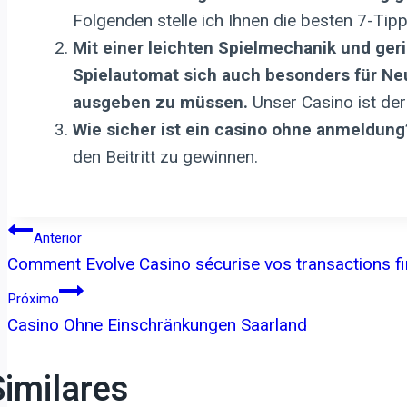
Folgenden stelle ich Ihnen die besten 7-Tip
Mit einer leichten Spielmechanik und ger
Spielautomat sich auch besonders für Neu
ausgeben zu müssen.
Unser Casino ist der 
Wie sicher ist ein casino ohne anmeldung
den Beitritt zu gewinnen.
Navegação
Anterior
Comment Evolve Casino sécurise vos transactions fi
de
Próximo
Post
Casino Ohne Einschränkungen Saarland
Similares