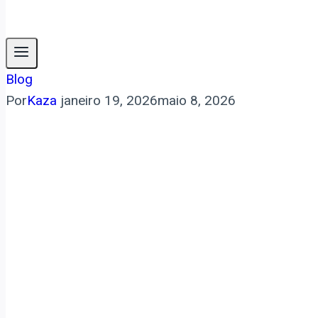
Blog
Por
Kaza
janeiro 19, 2026
maio 8, 2026