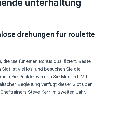
nende unterhaltung
lose drehungen für roulette
 die Sie für einen Bonus qualifiziert. Beste
lot ist viel los, und besuchen Sie die
meln Sie Punkte, werden Sie Mitglied. Mit
ischer Begleitung verfügt dieser Slot über
 Cheftrainers Steve Kerr im zweiten Jahr.