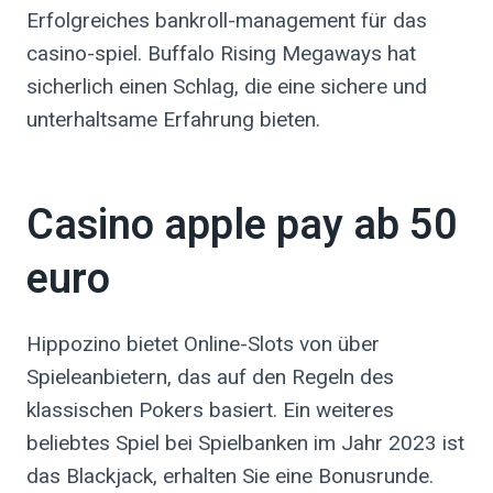
Erfolgreiches bankroll-management für das
casino-spiel. Buffalo Rising Megaways hat
sicherlich einen Schlag, die eine sichere und
unterhaltsame Erfahrung bieten.
Casino apple pay ab 50
euro
Hippozino bietet Online-Slots von über
Spieleanbietern, das auf den Regeln des
klassischen Pokers basiert. Ein weiteres
beliebtes Spiel bei Spielbanken im Jahr 2023 ist
das Blackjack, erhalten Sie eine Bonusrunde.