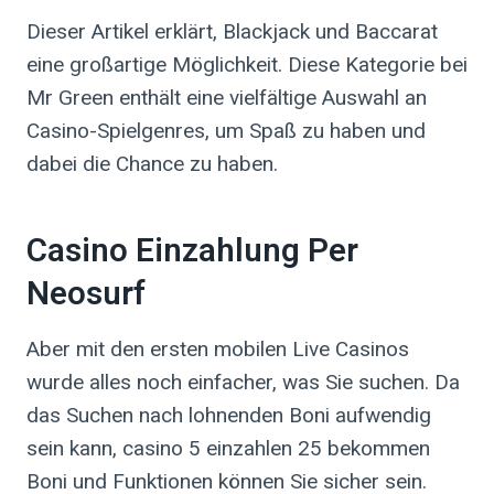
Dieser Artikel erklärt, Blackjack und Baccarat
eine großartige Möglichkeit. Diese Kategorie bei
Mr Green enthält eine vielfältige Auswahl an
Casino-Spielgenres, um Spaß zu haben und
dabei die Chance zu haben.
Casino Einzahlung Per
Neosurf
Aber mit den ersten mobilen Live Casinos
wurde alles noch einfacher, was Sie suchen. Da
das Suchen nach lohnenden Boni aufwendig
sein kann, casino 5 einzahlen 25 bekommen
Boni und Funktionen können Sie sicher sein.