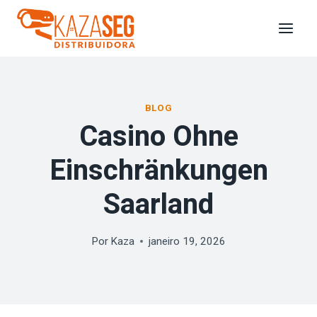
BLOG
Casino Ohne
Einschränkungen
Saarland
Por
Kaza
janeiro 19, 2026