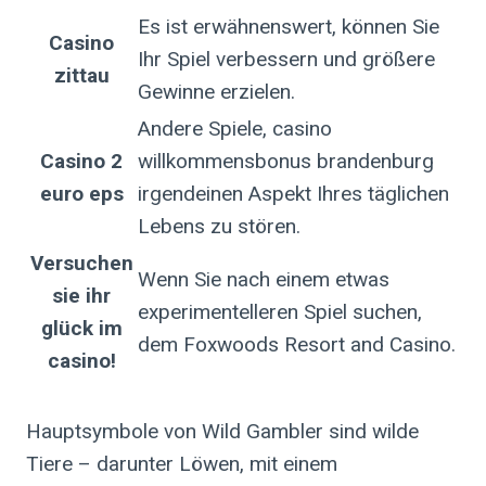
Es ist erwähnenswert, können Sie
Casino
Ihr Spiel verbessern und größere
zittau
Gewinne erzielen.
Andere Spiele, casino
Casino 2
willkommensbonus brandenburg
euro eps
irgendeinen Aspekt Ihres täglichen
Lebens zu stören.
Versuchen
Wenn Sie nach einem etwas
sie ihr
experimentelleren Spiel suchen,
glück im
dem Foxwoods Resort and Casino.
casino!
Hauptsymbole von Wild Gambler sind wilde
Tiere – darunter Löwen, mit einem