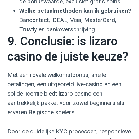
de bonuswaarde, exclusief gratis spins.
Welke betaalmethoden kan ik gebruiken?
Bancontact, iDEAL, Visa, MasterCard,
Trustly en bankoverschrijving.
9. Conclusie: is lizaro
casino de juiste keuze?
Met een royale welkomstbonus, snelle
betalingen, een uitgebreid live‑casino en een
solide licentie biedt lizaro casino een
aantrekkelijk pakket voor zowel beginners als
ervaren Belgische spelers.
Door de duidelijke KYC‑processen, responsieve