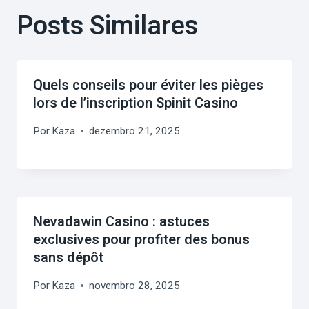
Posts Similares
Quels conseils pour éviter les pièges
lors de l’inscription Spinit Casino
Por
Kaza
dezembro 21, 2025
Nevadawin Casino : astuces
exclusives pour profiter des bonus
sans dépôt
Por
Kaza
novembro 28, 2025