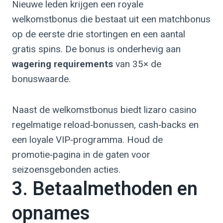
Nieuwe leden krijgen een royale
welkomstbonus die bestaat uit een matchbonus
op de eerste drie stortingen en een aantal
gratis spins. De bonus is onderhevig aan
wagering requirements
van 35× de
bonuswaarde.
Naast de welkomstbonus biedt lizaro casino
regelmatige reload‑bonussen, cash‑backs en
een loyale VIP‑programma. Houd de
promotie‑pagina in de gaten voor
seizoensgebonden acties.
3. Betaalmethoden en
opnames