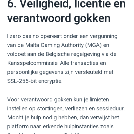
6. Veiligheid, licentie en
verantwoord gokken
lizaro casino opereert onder een vergunning
van de Malta Gaming Authority (MGA) en
voldoet aan de Belgische regelgeving via de
Kansspelcommissie. Alle transacties en
persoonlijke gegevens zijn versleuteld met
SSL‑256‑bit encryptie.
Voor verantwoord gokken kun je limieten
instellen op stortingen, verliezen en sessieduur.
Mocht je hulp nodig hebben, dan verwijst het
platform naar erkende hulpinstanties zoals