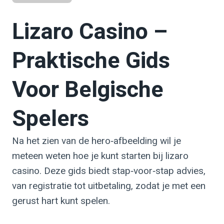
Lizaro Casino –
Praktische Gids
Voor Belgische
Spelers
Na het zien van de hero‑afbeelding wil je
meteen weten hoe je kunt starten bij lizaro
casino. Deze gids biedt stap‑voor‑stap advies,
van registratie tot uitbetaling, zodat je met een
gerust hart kunt spelen.