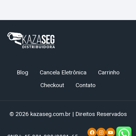
Blog
Cancela Eletrônica
Carrinho
Checkout
Contato
© 2026 kazaseg.com.br | Direitos Reservados