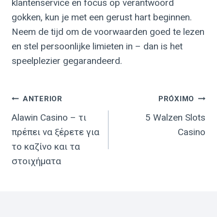
klantenservice en focus op verantwoord
gokken, kun je met een gerust hart beginnen.
Neem de tijd om de voorwaarden goed te lezen
en stel persoonlijke limieten in – dan is het
speelplezier gegarandeerd.
ANTERIOR
PRÓXIMO
Alawin Casino – τι
5 Walzen Slots
πρέπει να ξέρετε για
Casino
το καζίνο και τα
στοιχήματα