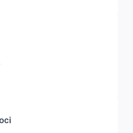
…
oci