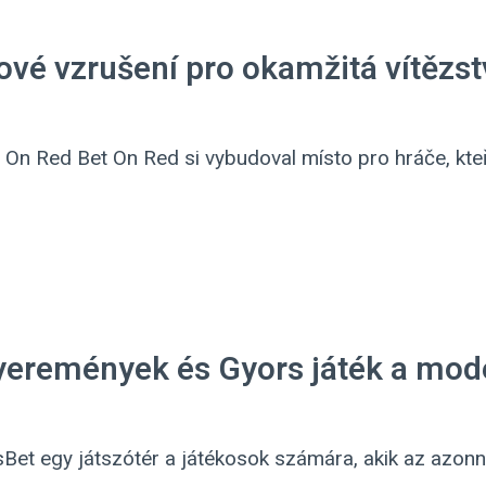
ové vzrušení pro okamžitá vítězst
et On Red Bet On Red si vybudoval místo pro hráče, kte
yeremények és Gyors játék a mod
sBet egy játszótér a játékosok számára, akik az azonn