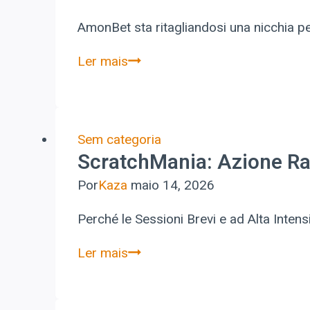
AmonBet sta ritagliandosi una nicchia per
AmonBet
Ler mais
Casino:
Divertimento
Quick‑Hit
Sem categoria
per
ScratchMania: Azione Rap
Giocatori
Por
Kaza
Veloci
maio 14, 2026
Perché le Sessioni Brevi e ad Alta Inte
ScratchMania:
Ler mais
Azione
Rapida