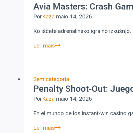
Avia Masters: Crash Game
Intenzitású
Por
Kaza
Játékok
maio 14, 2026
az
Ko iščete adrenalinsko igralno izkušnjo,
Azonnali
Nyereményekért
Avia
Ler mais
Masters:
Crash
Game
Sem categoria
That
Penalty Shoot‑Out: Juego
Lets
Por
Kaza
You
maio 14, 2026
Grab
En el mundo de los instant‑win casino g
Quick
Wins
Penalty
Ler mais