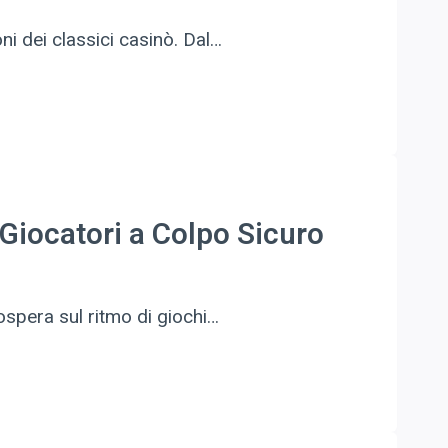
ni dei classici casinò. Dal…
Giocatori a Colpo Sicuro
spera sul ritmo di giochi…