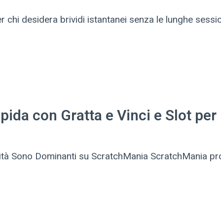
 chi desidera brividi istantanei senza le lunghe sessio
ida con Gratta e Vinci e Slot per 
nsità Sono Dominanti su ScratchMania ScratchMania pro