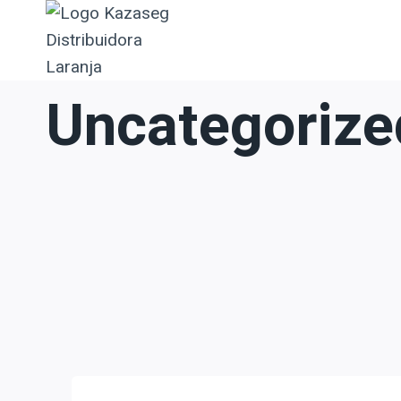
Pular
para
o
Conteúdo
Uncategorize