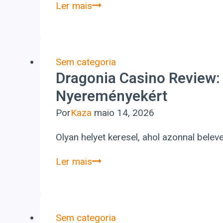
Lemon
Ler mais
Casino
Gyors
Játék
Sem categoria
Útmutató:
Dragonia Casino Review: 
Rövid,
Nyereményekért
Magas
Intenzitású
Por
Kaza
maio 14, 2026
Ülések
Olyan helyet keresel, ahol azonnal bele
Mesterfokon
Dragonia
Ler mais
Casino
Review:
Rövid,
Sem categoria
Magas