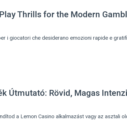
‑Play Thrills for the Modern Gamb
per i giocatori che desiderano emozioni rapide e grati
k Útmutató: Rövid, Magas Intenz
ndítod a Lemon Casino alkalmazást vagy az asztali old