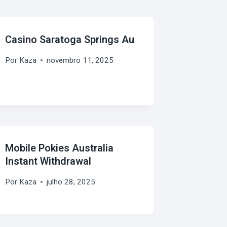
Casino Saratoga Springs Au
Por
Kaza
novembro 11, 2025
Mobile Pokies Australia
Instant Withdrawal
Por
Kaza
julho 28, 2025