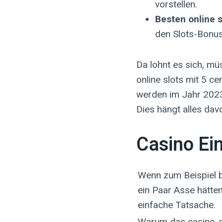
vorstellen.
Besten online s
den Slots-Bonu
Da lohnt es sich, mü
online slots mit 5 ce
werden im Jahr 2023
Dies hängt alles da
Casino Ei
Wenn zum Beispiel b
ein Paar Asse hätten
einfache Tatsache.
Warum das casino-e