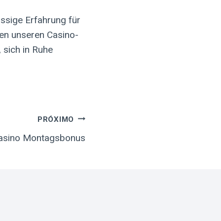
assige Erfahrung für
rden unseren Casino-
 sich in Ruhe
PRÓXIMO
asino Montagsbonus