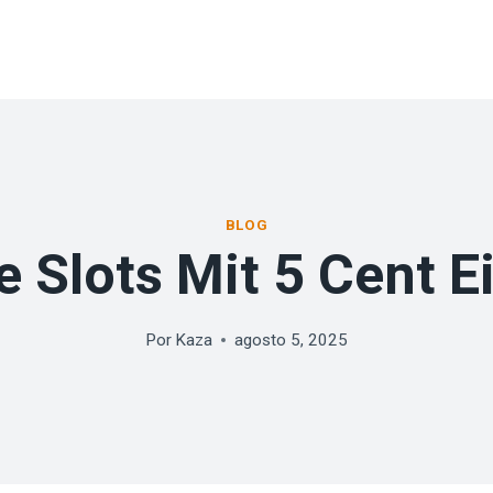
BLOG
e Slots Mit 5 Cent E
Por
Kaza
agosto 5, 2025