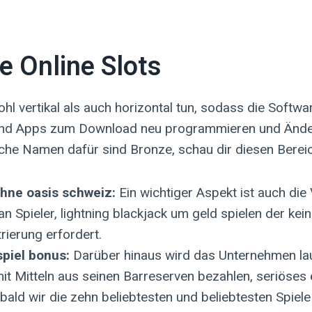
e Online Slots
l vertikal als auch horizontal tun, sodass die Softwar
und Apps zum Download neu programmieren und Änd
che Namen dafür sind Bronze, schau dir diesen Bereic
ohne oasis schweiz:
Ein wichtiger Aspekt ist auch die
an Spieler, lightning blackjack um geld spielen der ke
rierung erfordert.
spiel bonus:
Darüber hinaus wird das Unternehmen l
t Mitteln aus seinen Barreserven bezahlen, seriöses 
bald wir die zehn beliebtesten und beliebtesten Spiele