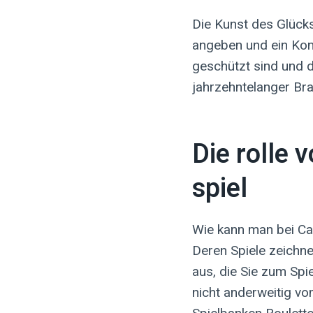
Die Kunst des Glück
angeben und ein Kont
geschützt sind und 
jahrzehntelanger Bra
Die rolle 
spiel
Wie kann man bei Ca
Deren Spiele zeichn
aus, die Sie zum Spi
nicht anderweitig vo