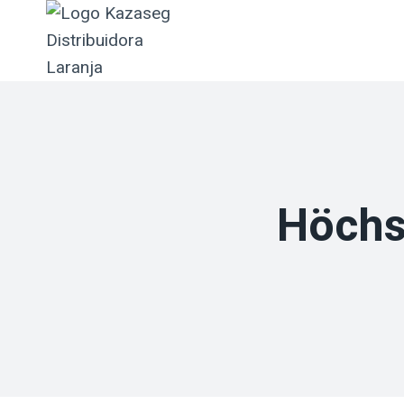
Pular
para
o
Conteúdo
Höchs