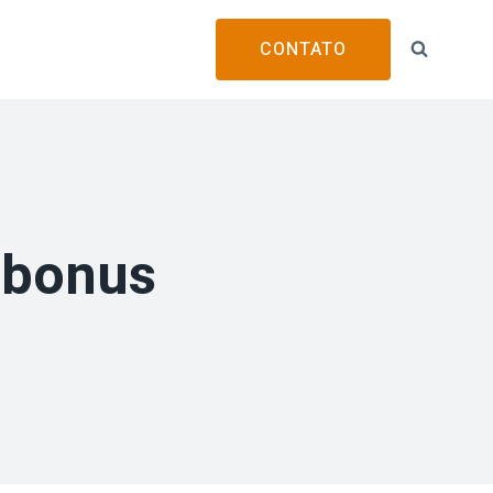
CONTATO
sbonus