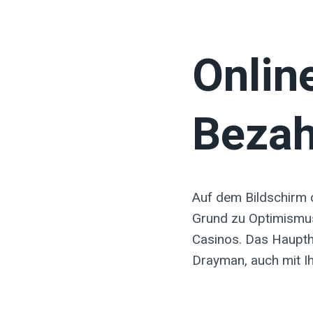
Onlin
Bezah
Auf dem Bildschirm d
Grund zu Optimismus
Casinos. Das Hauptha
Drayman, auch mit I