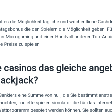
bt es die Möglichkeit tägliche und wöchentliche Cashd
agsbonus die den Spielern die Möglichkeit geben. Für
von Microgaming und einer Handvoll anderer Top-Anbi
Preise zu spielen.
e casinos das gleiche ange
lackjack?
ankiers eine Summe von null, die Sie bestimmt anstr
öchten, roulette spielen simulator die für das Intern
Wettprogramm gespielt werden können. Sie sollten auc