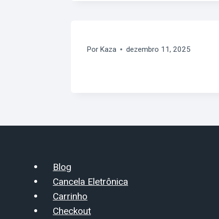
Por
Kaza
dezembro 11, 2025
Blog
Cancela Eletrônica
Carrinho
Checkout