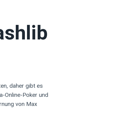
ashlib
en, daher gibt es
a-Online-Poker und
Warnung von Max