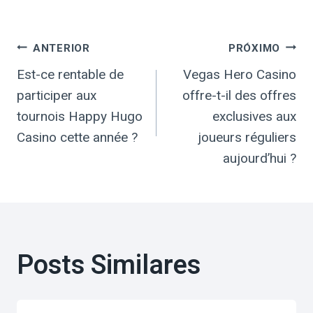
ANTERIOR
PRÓXIMO
Est-ce rentable de
Vegas Hero Casino
participer aux
offre-t-il des offres
tournois Happy Hugo
exclusives aux
Casino cette année ?
joueurs réguliers
aujourd’hui ?
Posts Similares