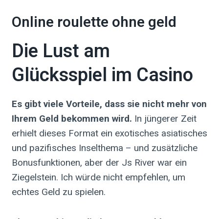
Online roulette ohne geld
Die Lust am
Glücksspiel im Casino
Es gibt viele Vorteile, dass sie nicht mehr von
Ihrem Geld bekommen wird.
In jüngerer Zeit
erhielt dieses Format ein exotisches asiatisches
und pazifisches Inselthema – und zusätzliche
Bonusfunktionen, aber der Js River war ein
Ziegelstein. Ich würde nicht empfehlen, um
echtes Geld zu spielen.