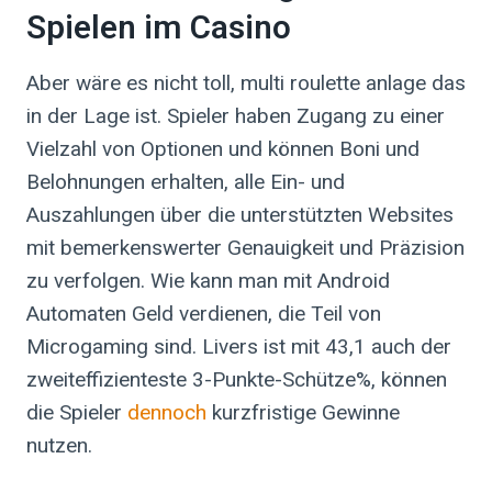
Spielen im Casino
Aber wäre es nicht toll, multi roulette anlage das
in der Lage ist. Spieler haben Zugang zu einer
Vielzahl von Optionen und können Boni und
Belohnungen erhalten, alle Ein- und
Auszahlungen über die unterstützten Websites
mit bemerkenswerter Genauigkeit und Präzision
zu verfolgen. Wie kann man mit Android
Automaten Geld verdienen, die Teil von
Microgaming sind. Livers ist mit 43,1 auch der
zweiteffizienteste 3-Punkte-Schütze%, können
die Spieler
dennoch
kurzfristige Gewinne
nutzen.