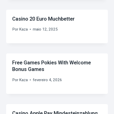
Casino 20 Euro Muchbetter
Por
Kaza
maio 12, 2025
Free Games Pokies With Welcome
Bonus Games
Por
Kaza
fevereiro 4, 2026
Casino Apple Pay Mindesteinzahlung