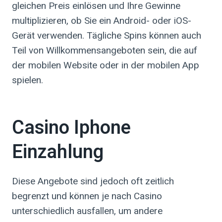
gleichen Preis einlösen und Ihre Gewinne
multiplizieren, ob Sie ein Android- oder iOS-
Gerät verwenden. Tägliche Spins können auch
Teil von Willkommensangeboten sein, die auf
der mobilen Website oder in der mobilen App
spielen.
Casino Iphone
Einzahlung
Diese Angebote sind jedoch oft zeitlich
begrenzt und können je nach Casino
unterschiedlich ausfallen, um andere