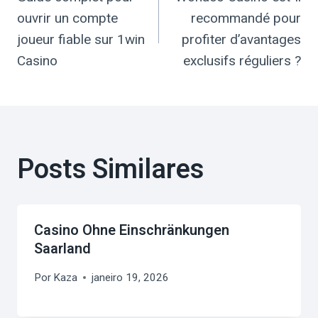
ouvrir un compte
recommandé pour
joueur fiable sur 1win
profiter d’avantages
Casino
exclusifs réguliers ?
Posts Similares
Casino Ohne Einschränkungen
Saarland
Por
Kaza
janeiro 19, 2026