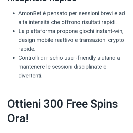
AmonBet è pensato per sessioni brevi e ad
alta intensità che offrono risultati rapidi.
La piattaforma propone giochi instant‑win,
design mobile reattivo e transazioni crypto
rapide.
Controlli di rischio user-friendly aiutano a
mantenere le sessioni disciplinate e
divertenti.
Ottieni 300 Free Spins
Ora!