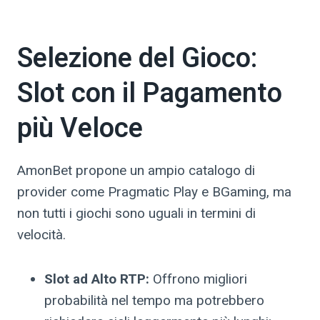
Selezione del Gioco:
Slot con il Pagamento
più Veloce
AmonBet propone un ampio catalogo di
provider come Pragmatic Play e BGaming, ma
non tutti i giochi sono uguali in termini di
velocità.
Slot ad Alto RTP:
Offrono migliori
probabilità nel tempo ma potrebbero