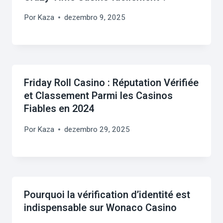
Por
Kaza
dezembro 9, 2025
Friday Roll Casino : Réputation Vérifiée
et Classement Parmi les Casinos
Fiables en 2024
Por
Kaza
dezembro 29, 2025
Pourquoi la vérification d’identité est
indispensable sur Wonaco Casino