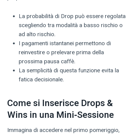
La probabilità di Drop può essere regolata
scegliendo tra modalità a basso rischio o
ad alto rischio.
I pagamenti istantanei permettono di
reinvestire o prelevare prima della
prossima pausa caffè.
La semplicità di questa funzione evita la
fatica decisionale.
Come si Inserisce Drops &
Wins in una Mini‑Sessione
Immagina di accedere nel primo pomeriggio,