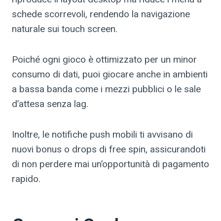
schede scorrevoli, rendendo la navigazione
naturale sui touch screen.
Poiché ogni gioco è ottimizzato per un minor
consumo di dati, puoi giocare anche in ambienti
a bassa banda come i mezzi pubblici o le sale
d’attesa senza lag.
Inoltre, le notifiche push mobili ti avvisano di
nuovi bonus o drops di free spin, assicurandoti
di non perdere mai un’opportunità di pagamento
rapido.