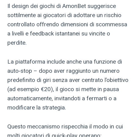
Il design dei giochi di AmonBet suggerisce
sottilmente ai giocatori di adottare un rischio
controllato offrendo dimensioni di scommessa
a livelli e feedback istantanei su vincite o
perdite.
La piattaforma include anche una funzione di
auto‑stop – dopo aver raggiunto un numero
predefinito di giri senza aver centrato l’obiettivo
(ad esempio €20), il gioco si mette in pausa
automaticamente, invitandoti a fermarti o a
modificare la strategia.
Questo meccanismo rispecchia il modo in cui
molti giocatori di quick‑play operano: