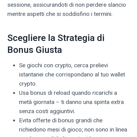
sessione, assicurandoti di non perdere slancio
mentre aspetti che si soddisfino i termini.
Scegliere la Strategia di
Bonus Giusta
Se giochi con crypto, cerca prelievi
istantanei che corrispondano al tuo wallet
crypto.
Usa bonus di reload quando ricarichi a
metà giornata – ti danno una spinta extra
senza costi aggiuntivi.
Evita offerte di bonus grandi che
richiedono mesi di gioco; non sono in linea