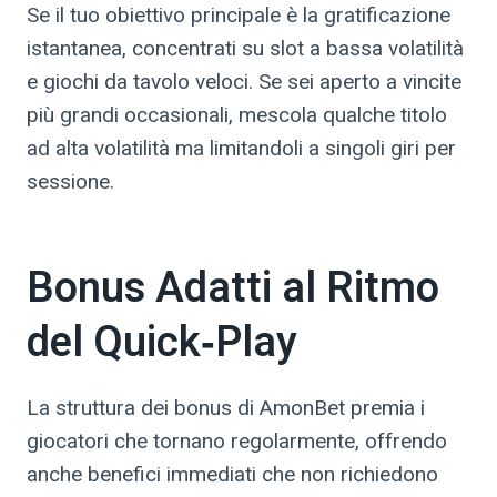
Se il tuo obiettivo principale è la gratificazione
istantanea, concentrati su slot a bassa volatilità
e giochi da tavolo veloci. Se sei aperto a vincite
più grandi occasionali, mescola qualche titolo
ad alta volatilità ma limitandoli a singoli giri per
sessione.
Bonus Adatti al Ritmo
del Quick‑Play
La struttura dei bonus di AmonBet premia i
giocatori che tornano regolarmente, offrendo
anche benefici immediati che non richiedono