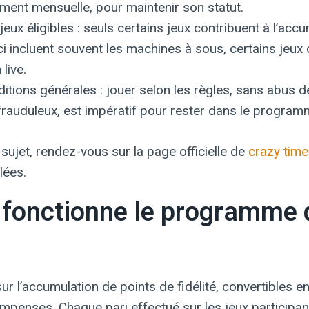
ment mensuelle, pour maintenir son statut.
jeux éligibles : seuls certains jeux contribuent à l’acc
ci incluent souvent les machines à sous, certains jeux d
live.
itions générales : jouer selon les règles, sans abus 
auduleux, est impératif pour rester dans le program
sujet, rendez-vous sur la page officielle de
crazy time
lées.
onctionne le programme de
r l’accumulation de points de fidélité, convertibles e
mpenses. Chaque pari effectué sur les jeux participa