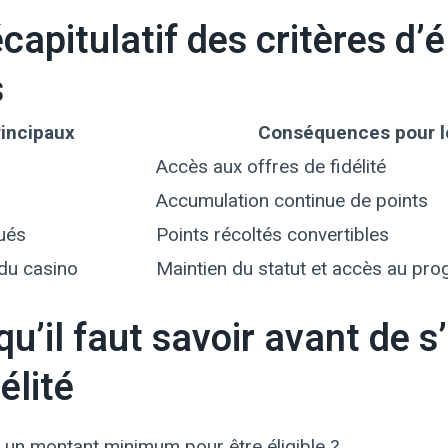
apitulatif des critères d’él
s
rincipaux
Conséquences pour l
Accès aux offres de fidélité
Accumulation continue de points
ués
Points récoltés convertibles
du casino
Maintien du statut et accès au p
u’il faut savoir avant de 
élité
 un montant minimum pour être éligible ?