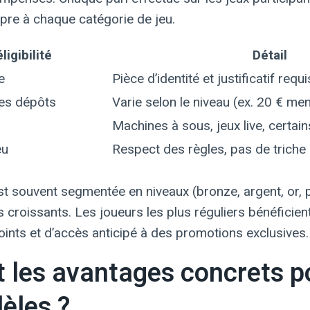
pre à chaque catégorie de jeu.
ligibilité
Détail
e
Pièce d’identité et justificatif requi
es dépôts
Varie selon le niveau (ex. 20 € me
Machines à sous, jeux live, certain
eu
Respect des règles, pas de triche
 est souvent segmentée en niveaux (bronze, argent, or, 
s croissants. Les joueurs les plus réguliers bénéficient
ints et d’accès anticipé à des promotions exclusives.
t les avantages concrets p
dèles ?