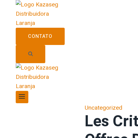
CONTATO
Uncategorized
Les Cri