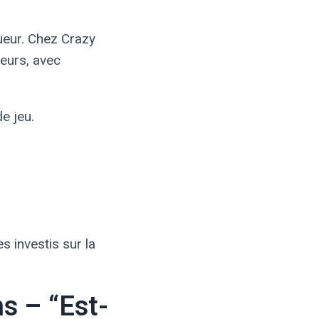
ueur. Chez Crazy
eurs, avec
e jeu.
 investis sur la
s – “Est-