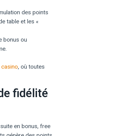
umulation des points
e table et les «
de bonus ou
me.
 casino
, où toutes
 fidélité
nsuite en bonus, free
nts génère des points