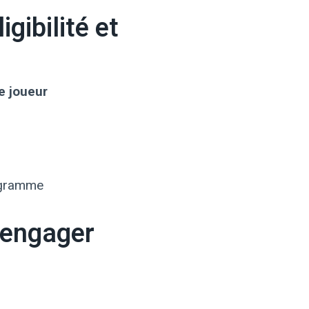
igibilité et
e joueur
rogramme
s’engager