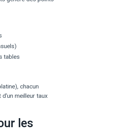
s
nsuels)
s tables
platine), chacun
 d’un meilleur taux
our les