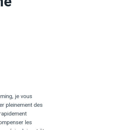
me
aming, je vous
ter pleinement des
 rapidement
compenser les