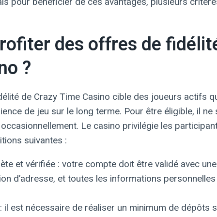
is pour bénéficier de ces avantages, plusieurs critère
rofiter des offres de fidéli
no ?
lité de Crazy Time Casino cible des joueurs actifs qu
ence de jeu sur le long terme. Pour être éligible, il ne 
r occasionnellement. Le casino privilégie les participa
tions suivantes :
te et vérifiée : votre compte doit être validé avec une
tation d’adresse, et toutes les informations personnell
: il est nécessaire de réaliser un minimum de dépôts 