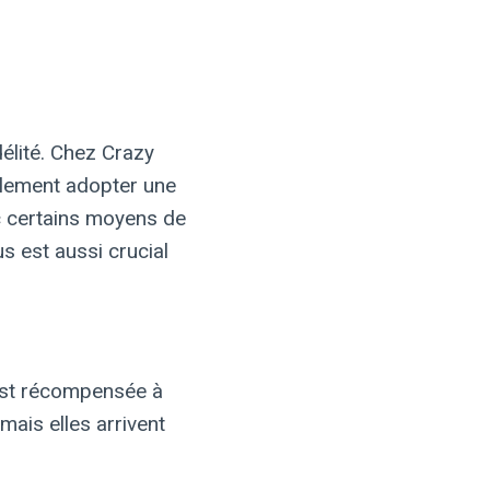
lité. Chez Crazy
mplement adopter une
c certains moyens de
 est aussi crucial
 est récompensée à
mais elles arrivent