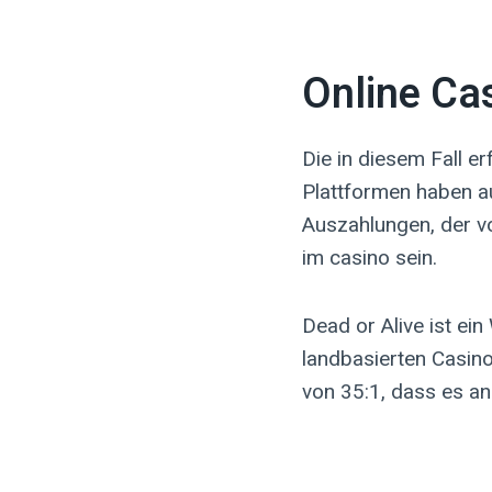
Online Ca
Die in diesem Fall e
Plattformen haben a
Auszahlungen, der von
im casino sein.
Dead or Alive ist ei
landbasierten Casino
von 35:1, dass es an