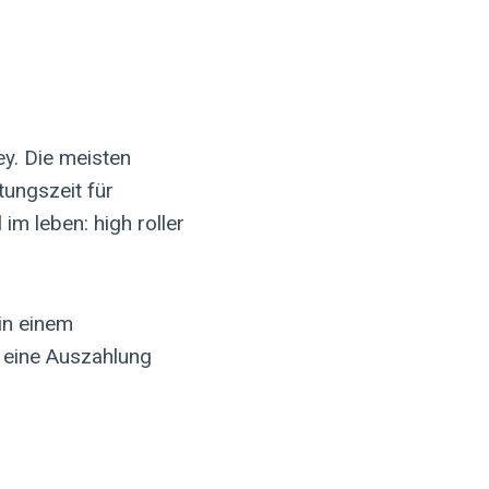
ey. Die meisten
ungszeit für
im leben: high roller
in einem
 eine Auszahlung