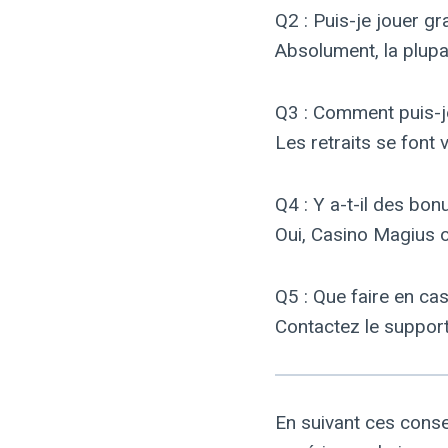
Q2 : Puis-je jouer gr
Absolument, la plupa
Q3 : Comment puis-je
Les retraits se font
Q4 : Y a-t-il des bo
Oui, Casino Magius o
Q5 : Que faire en cas
Contactez le support
En suivant ces conse