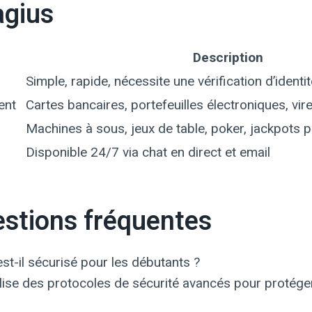
agius
Description
Simple, rapide, nécessite une vérification d’identi
ent
Cartes bancaires, portefeuilles électroniques, vi
Machines à sous, jeux de table, poker, jackpots 
Disponible 24/7 via chat en direct et email
stions fréquentes
st-il sécurisé pour les débutants ?
tilise des protocoles de sécurité avancés pour protéger