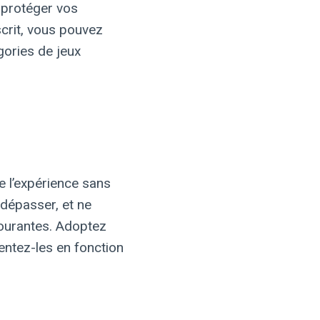
r protéger vos
scrit, vous pouvez
égories de jeux
e l’expérience sans
dépasser, et ne
courantes. Adoptez
ntez-les en fonction