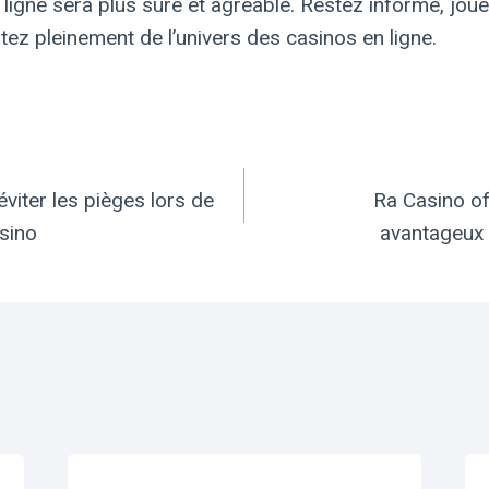
 ligne sera plus sûre et agréable. Restez informé, jou
tez pleinement de l’univers des casinos en ligne.
viter les pièges lors de
Ra Casino of
asino
avantageux