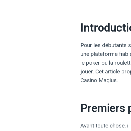
Introduct
Pour les débutants s
une plateforme fiabl
le poker ou la roule
jouer. Cet article p
Casino Magius.
Premiers 
Avant toute chose, i