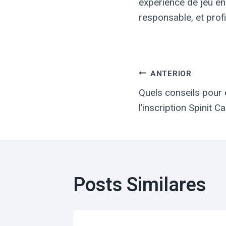
expérience de jeu en
responsable, et profi
ANTERIOR
Quels conseils pour é
l’inscription Spinit C
Posts Similares