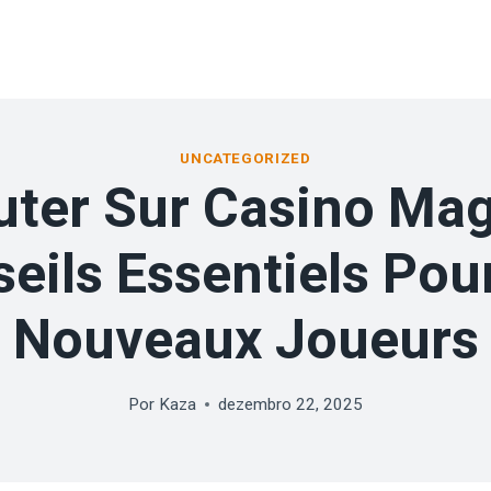
UNCATEGORIZED
ter Sur Casino Mag
eils Essentiels Pou
Nouveaux Joueurs
Por
Kaza
dezembro 22, 2025