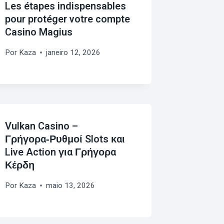
Les étapes indispensables
pour protéger votre compte
Casino Magius
Por
Kaza
janeiro 12, 2026
Vulkan Casino –
Γρήγορα‑Ρυθμοί Slots και
Live Action για Γρήγορα
Κέρδη
Por
Kaza
maio 13, 2026