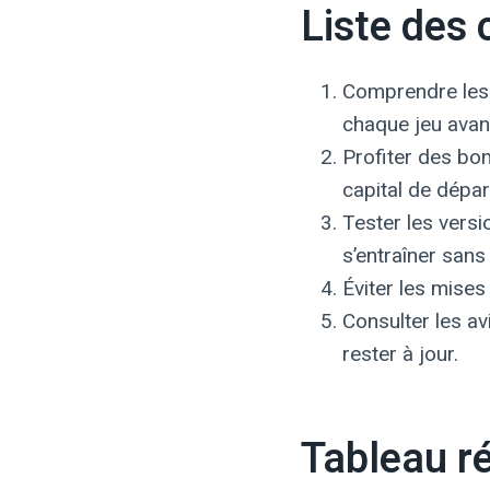
Liste des 
Comprendre les r
chaque jeu avant
Profiter des bon
capital de dépar
Tester les vers
s’entraîner sans
Éviter les mises
Consulter les av
rester à jour.
Tableau ré