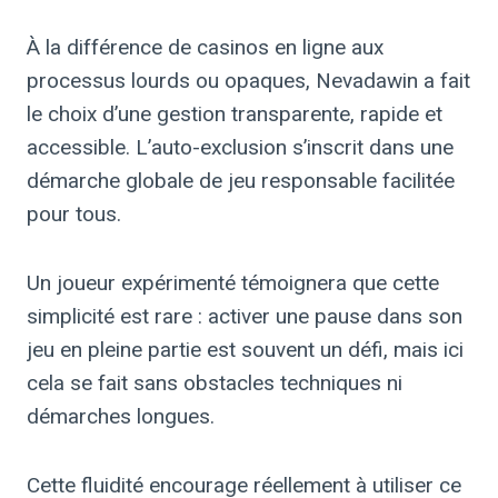
À la différence de casinos en ligne aux
processus lourds ou opaques, Nevadawin a fait
le choix d’une gestion transparente, rapide et
accessible. L’auto-exclusion s’inscrit dans une
démarche globale de jeu responsable facilitée
pour tous.
Un joueur expérimenté témoignera que cette
simplicité est rare : activer une pause dans son
jeu en pleine partie est souvent un défi, mais ici
cela se fait sans obstacles techniques ni
démarches longues.
Cette fluidité encourage réellement à utiliser ce