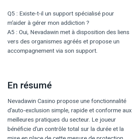
Q5 : Existe-t-il un support spécialisé pour
m’aider à gérer mon addiction ?
A5 : Oui, Nevadawin met à disposition des liens
vers des organismes agréés et propose un
accompagnement via son support.
En résumé
Nevadawin Casino propose une fonctionnalité
d’auto-exclusion simple, rapide et conforme aux
meilleures pratiques du secteur. Le joueur
bénéficie d’un contrôle total sur la durée et la
mise en place de cette mesure de protection.