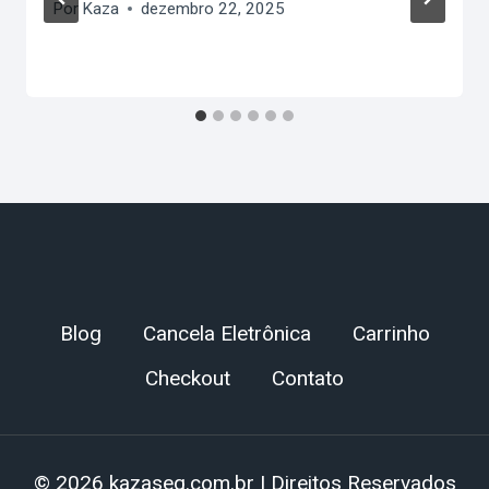
Por
Kaza
dezembro 22, 2025
Blog
Cancela Eletrônica
Carrinho
Checkout
Contato
© 2026 kazaseg.com.br | Direitos Reservados