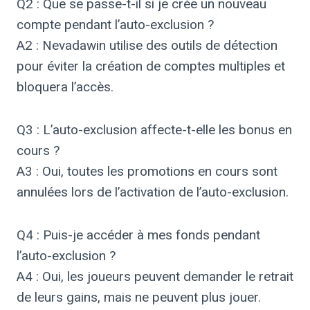
Q2 : Que se passe-t-il si je crée un nouveau
compte pendant l’auto-exclusion ?
A2 : Nevadawin utilise des outils de détection
pour éviter la création de comptes multiples et
bloquera l’accès.
Q3 : L’auto-exclusion affecte-t-elle les bonus en
cours ?
A3 : Oui, toutes les promotions en cours sont
annulées lors de l’activation de l’auto-exclusion.
Q4 : Puis-je accéder à mes fonds pendant
l’auto-exclusion ?
A4 : Oui, les joueurs peuvent demander le retrait
de leurs gains, mais ne peuvent plus jouer.