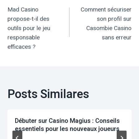
Mad Casino
Comment sécuriser
propose-t-il des
son profil sur
outils pour le jeu
Casombie Casino
responsable
sans erreur
efficaces ?
Posts Similares
Débuter sur Casino Magius : Conseils
essentiels pour les nouveaux joueurs