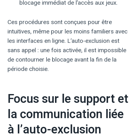
blocage immédiat de l’accès aux jeux.
Ces procédures sont conçues pour être
intuitives, même pour les moins familiers avec
les interfaces en ligne. L’auto-exclusion est
sans appel : une fois activée, il est impossible
de contourner le blocage avant la fin de la
période choisie.
Focus sur le support et
la communication liée
à l’auto-exclusion