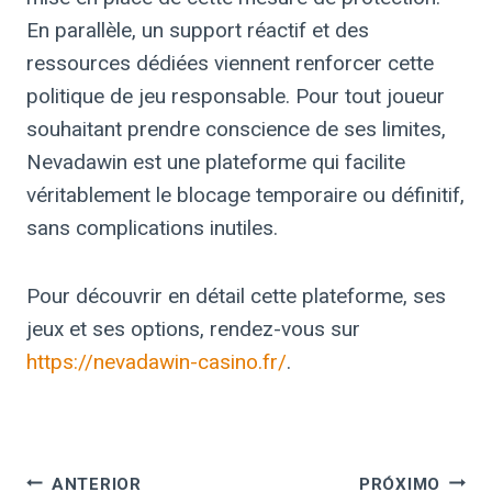
En parallèle, un support réactif et des
ressources dédiées viennent renforcer cette
politique de jeu responsable. Pour tout joueur
souhaitant prendre conscience de ses limites,
Nevadawin est une plateforme qui facilite
véritablement le blocage temporaire ou définitif,
sans complications inutiles.
Pour découvrir en détail cette plateforme, ses
jeux et ses options, rendez-vous sur
https://nevadawin-casino.fr/
.
ANTERIOR
PRÓXIMO