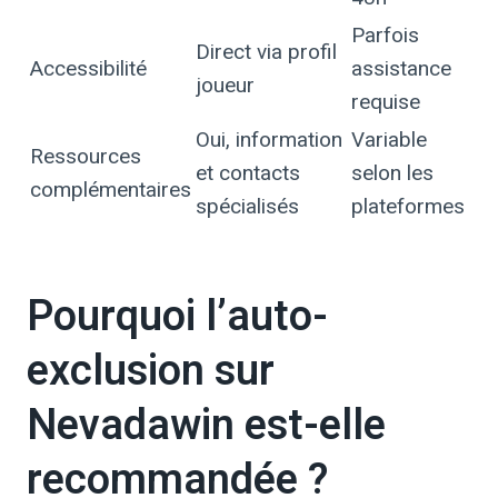
Parfois
Direct via profil
Accessibilité
assistance
joueur
requise
Oui, information
Variable
Ressources
et contacts
selon les
complémentaires
spécialisés
plateformes
Pourquoi l’auto-
exclusion sur
Nevadawin est-elle
recommandée ?