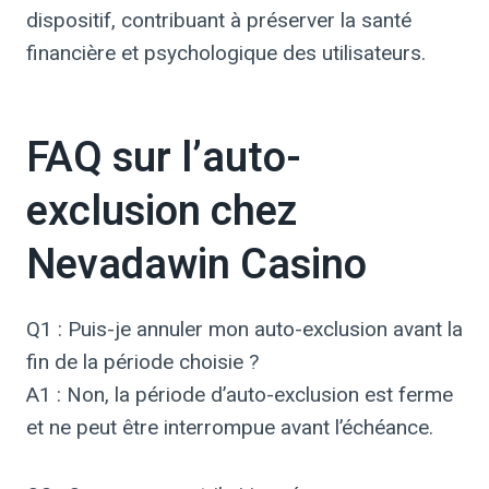
dispositif, contribuant à préserver la santé
financière et psychologique des utilisateurs.
FAQ sur l’auto-
exclusion chez
Nevadawin Casino
Q1 : Puis-je annuler mon auto-exclusion avant la
fin de la période choisie ?
A1 : Non, la période d’auto-exclusion est ferme
et ne peut être interrompue avant l’échéance.