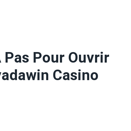
 Pas Pour Ouvrir
vadawin Casino