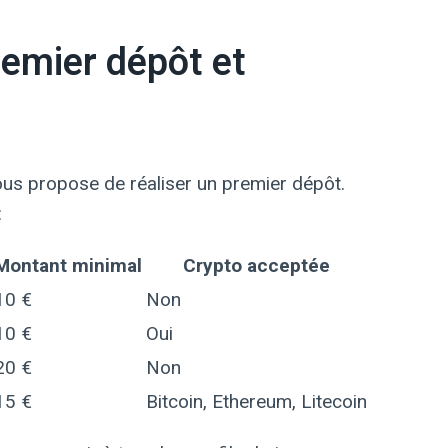
remier dépôt et
ous propose de réaliser un premier dépôt.
:
Montant minimal
Crypto acceptée
10 €
Non
10 €
Oui
20 €
Non
15 €
Bitcoin, Ethereum, Litecoin