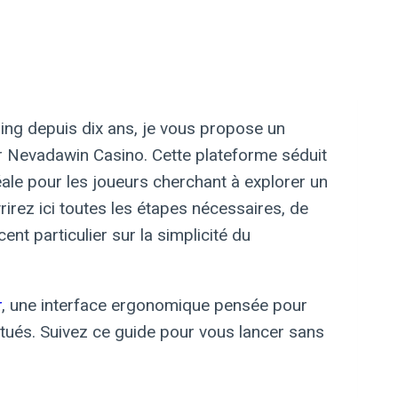
ing depuis dix ans, je vous propose un
ur Nevadawin Casino. Cette plateforme séduit
idéale pour les joueurs cherchant à explorer un
rez ici toutes les étapes nécessaires, de
ent particulier sur la simplicité du
r
, une interface ergonomique pensée pour
tués. Suivez ce guide pour vous lancer sans