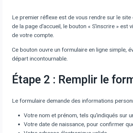
Le premier réflexe est de vous rendre sur le site 
de la page d’accueil, le bouton « S’inscrire » est 
de votre compte.
Ce bouton ouvre un formulaire en ligne simple, évi
départ incontournable.
Étape 2 : Remplir le form
Le formulaire demande des informations personne
Votre nom et prénom, tels qu’indiqués sur une
Votre date de naissance, pour confirmer qu