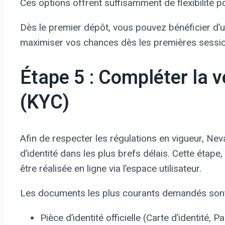
Ces options offrent suffisamment de flexibilité po
Dès le premier dépôt, vous pouvez bénéficier d’u
maximiser vos chances dès les premières sessi
Étape 5 : Compléter la vé
(KYC)
Afin de respecter les régulations en vigueur, Neva
d’identité dans les plus brefs délais. Cette éta
être réalisée en ligne via l’espace utilisateur.
Les documents les plus courants demandés sont
Pièce d’identité officielle (Carte d’identité, 