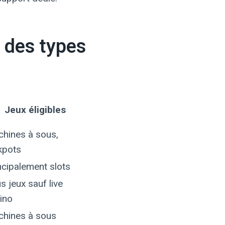
 des types
Jeux éligibles
hines à sous,
kpots
ncipalement slots
s jeux sauf live
ino
hines à sous