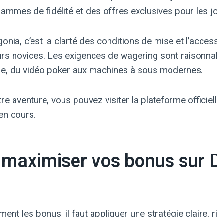
rammes de fidélité et des offres exclusives pour les j
onia, c’est la clarté des conditions de mise et l’acces
s novices. Les exigences de wagering sont raisonnabl
arge, du vidéo poker aux machines à sous modernes.
 aventure, vous pouvez visiter la plateforme officiel
en cours.
aximiser vos bonus sur 
ment les bonus, il faut appliquer une stratégie claire,