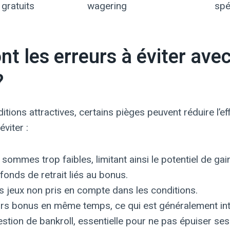
gratuits
wagering
spé
nt les erreurs à éviter ave
?
ions attractives, certains pièges peuvent réduire l’ef
éviter :
ommes trop faibles, limitant ainsi le potentiel de gai
afonds de retrait liés au bonus.
s jeux non pris en compte dans les conditions.
eurs bonus en même temps, ce qui est généralement int
estion de bankroll, essentielle pour ne pas épuiser ses