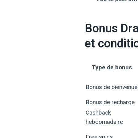
Bonus Dra
et conditi
Type de bonus
Bonus de bienvenue
Bonus de recharge
Cashback
hebdomadaire
Free spins