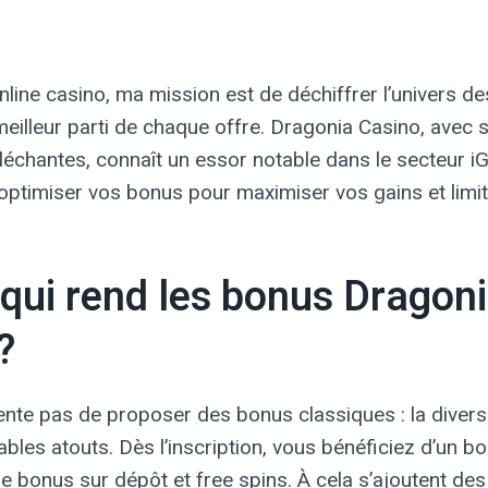
online casino, ma mission est de déchiffrer l’univers 
 meilleur parti de chaque offre. Dragonia Casino, avec s
léchantes, connaît un essor notable dans le secteur 
timiser vos bonus pour maximiser vos gains et limite
qui rend les bonus Dragoni
?
te pas de proposer des bonus classiques : la diversité
ables atouts. Dès l’inscription, vous bénéficiez d’un 
 bonus sur dépôt et free spins. À cela s’ajoutent de