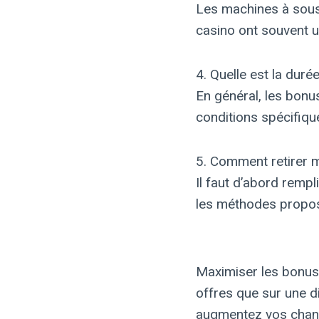
Les machines à sous 
casino ont souvent u
4. Quelle est la duré
En général, les bonus
conditions spécifiqu
5. Comment retirer 
Il faut d’abord rempl
les méthodes propos
Maximiser les bonus
offres que sur une d
augmentez vos chance