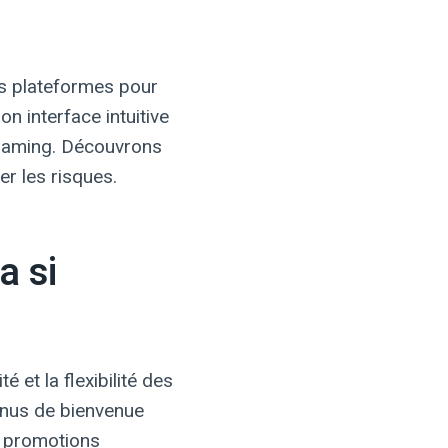
des plateformes pour
on interface intuitive
iGaming. Découvrons
r les risques.
a si
 et la flexibilité des
bonus de bienvenue
s promotions