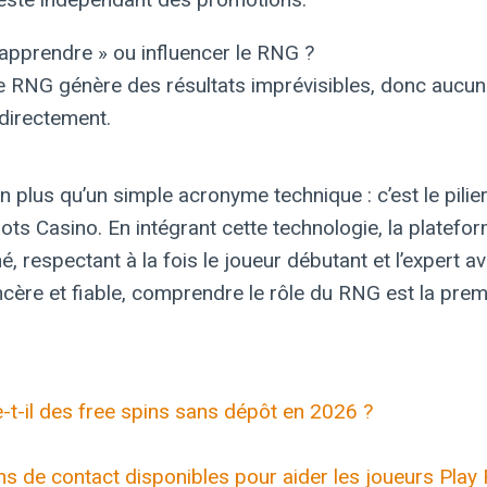
d’apprendre » ou influencer le RNG ?
 le RNG génère des résultats imprévisibles, donc aucun
 directement.
 plus qu’un simple acronyme technique : c’est le pilie
ots Casino. En intégrant cette technologie, la platefo
, respectant à la fois le joueur débutant et l’expert av
ncère et fiable, comprendre le rôle du RNG est la pre
o
e-t-il des free spins sans dépôt en 2026 ?
s de contact disponibles pour aider les joueurs Play