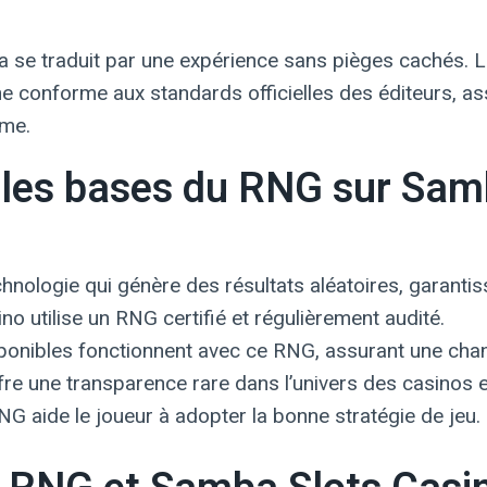
a se traduit par une expérience sans pièges cachés. L
 conforme aux standards officielles des éditeurs, as
rme.
: les bases du RNG sur Sam
hnologie qui génère des résultats aléatoires, garantiss
o utilise un RNG certifié et régulièrement audité.
sponibles fonctionnent avec ce RNG, assurant une cha
re une transparence rare dans l’univers des casinos e
 aide le joueur à adopter la bonne stratégie de jeu.