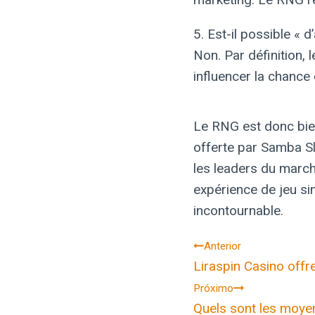
5. Est-il possible « 
Non. Par définition,
influencer la chance
Le RNG est donc bien
offerte par Samba Sl
les leaders du marché
expérience de jeu si
incontournable.
Navegaçã
Anterior
Liraspin Casino offr
de
Próximo
Quels sont les moyen