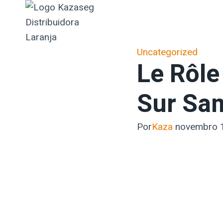
Pular
para
o
Conteúdo
Uncategorized
Le Rôle
Sur Sam
Por
Kaza
novembro 