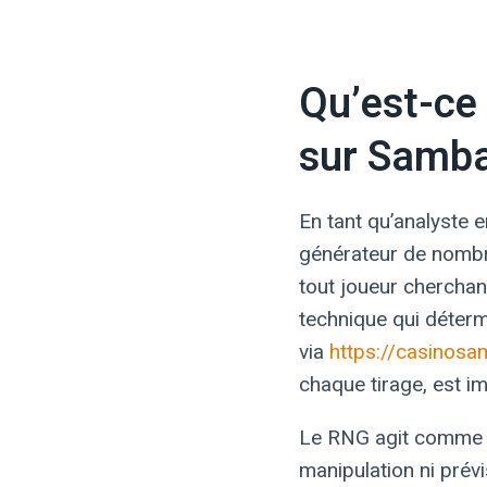
Qu’est-ce 
sur Samba
En tant qu’analyste 
générateur de nombr
tout joueur cherchan
technique qui déterm
via
https://casinosa
chaque tirage, est im
Le RNG agit comme u
manipulation ni prévis