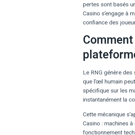
pertes sont basés u
Casino s’engage à ma
confiance des joueur
Comment f
plateform
Le RNG génère des s
que l’œil humain peu
spécifique sur les m
instantanément la c
Cette mécanique s’a
Casino : machines à 
fonctionnement techn