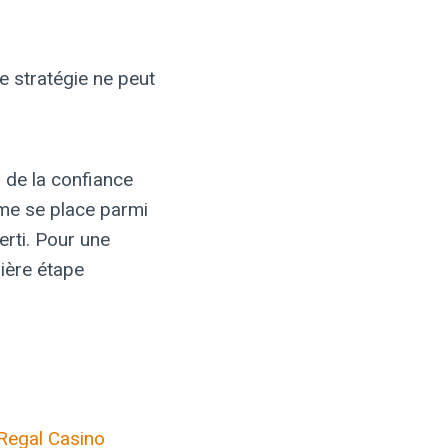
e stratégie ne peut
r de la confiance
rme se place parmi
erti. Pour une
mière étape
 Regal Casino