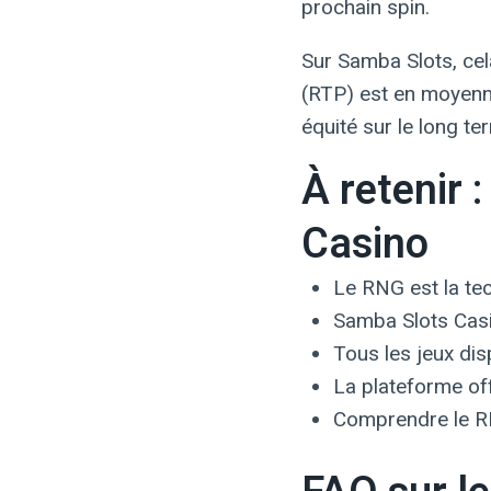
prochain spin.
Sur Samba Slots, cel
(RTP) est en moyenne
équité sur le long te
À retenir 
Casino
Le RNG est la tec
Samba Slots Casin
Tous les jeux di
La plateforme off
Comprendre le RNG