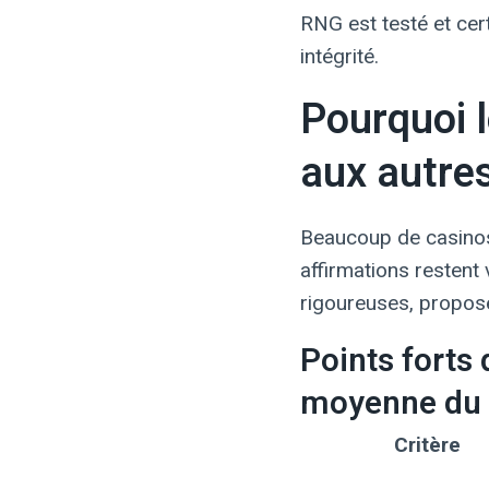
RNG est testé et ce
intégrité.
Pourquoi l
aux autres
Beaucoup de casinos 
affirmations resten
rigoureuses, propose
Points forts
moyenne du 
Critère