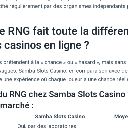
rtifié régulièrement par des organismes indépendants
e RNG fait toute la différe
 casinos en ligne ?
prétendent à la « chance » ou « hasard », mais sans 
t vagues. Samba Slots Casino, en comparaison avec d
 une expérience où chaque joueur a une chance réelle
 du RNG chez Samba Slots Casino 
marché :
Samba Slots Casino
Moye
Oui, par des laboratoires