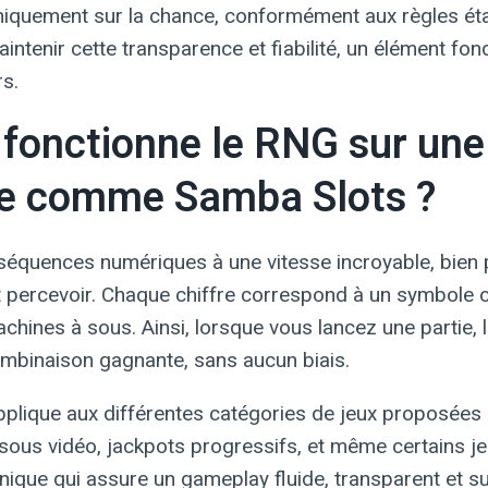
niquement sur la chance, conformément aux règles éta
intenir cette transparence et fiabilité, un élément fo
s.
onctionne le RNG sur une
e comme Samba Slots ?
équences numériques à une vitesse incroyable, bien 
t percevoir. Chaque chiffre correspond à un symbole o
achines à sous. Ainsi, lorsque vous lancez une partie, 
ombinaison gagnante, sans aucun biais.
pplique aux différentes catégories de jeux proposées
sous vidéo, jackpots progressifs, et même certains jeu
ique qui assure un gameplay fluide, transparent et su