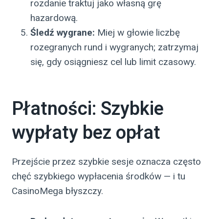
rozdanie traktuj jako własną grę
hazardową.
Śledź wygrane:
Miej w głowie liczbę
rozegranych rund i wygranych; zatrzymaj
się, gdy osiągniesz cel lub limit czasowy.
Płatności: Szybkie
wypłaty bez opłat
Przejście przez szybkie sesje oznacza często
chęć szybkiego wypłacenia środków — i tu
CasinoMega błyszczy.