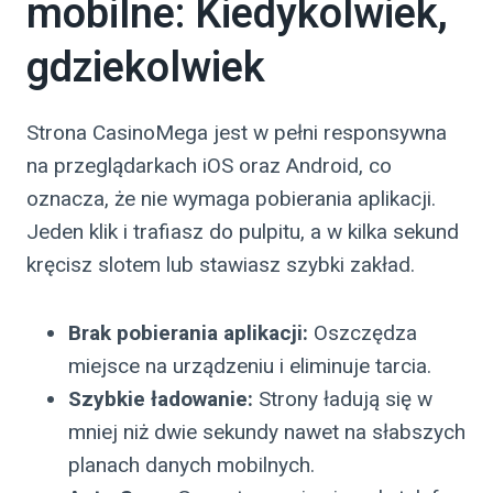
mobilne: Kiedykolwiek,
gdziekolwiek
Strona CasinoMega jest w pełni responsywna
na przeglądarkach iOS oraz Android, co
oznacza, że nie wymaga pobierania aplikacji.
Jeden klik i trafiasz do pulpitu, a w kilka sekund
kręcisz slotem lub stawiasz szybki zakład.
Brak pobierania aplikacji:
Oszczędza
miejsce na urządzeniu i eliminuje tarcia.
Szybkie ładowanie:
Strony ładują się w
mniej niż dwie sekundy nawet na słabszych
planach danych mobilnych.