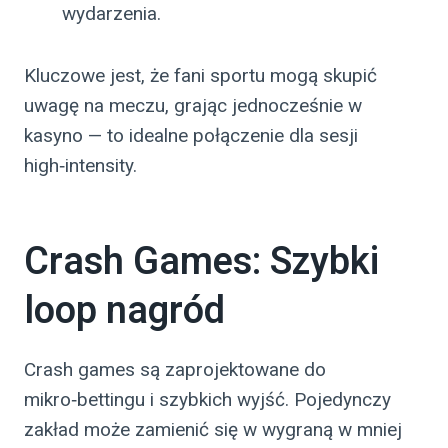
wydarzenia.
Kluczowe jest, że fani sportu mogą skupić
uwagę na meczu, grając jednocześnie w
kasyno — to idealne połączenie dla sesji
high‑intensity.
Crash Games: Szybki
loop nagród
Crash games są zaprojektowane do
mikro‑bettingu i szybkich wyjść. Pojedynczy
zakład może zamienić się w wygraną w mniej