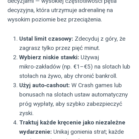
decyzjami — wysokiej częstotliwości pętla
decyzyjna, która utrzymuje adrenalinę na
wysokim poziomie bez przeciążenia.
Ustal limit czasowy:
Zdecyduj z góry, że
zagrasz tylko przez pięć minut.
Wybierz niskie stawki:
Używaj
mikro‑zakładów (np. €1–€5) na slotach lub
stołach na żywo, aby chronić bankroll.
Użyj auto‑cashout:
W Crash games lub
bonusach na slotach ustaw automatyczny
próg wypłaty, aby szybko zabezpieczyć
zyski.
Traktuj każde kręcenie jako niezależne
wydarzenie:
Unikaj gonienia strat; każde