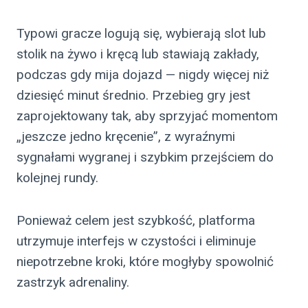
Typowi gracze logują się, wybierają slot lub
stolik na żywo i kręcą lub stawiają zakłady,
podczas gdy mija dojazd — nigdy więcej niż
dziesięć minut średnio. Przebieg gry jest
zaprojektowany tak, aby sprzyjać momentom
„jeszcze jedno kręcenie”, z wyraźnymi
sygnałami wygranej i szybkim przejściem do
kolejnej rundy.
Ponieważ celem jest szybkość, platforma
utrzymuje interfejs w czystości i eliminuje
niepotrzebne kroki, które mogłyby spowolnić
zastrzyk adrenaliny.