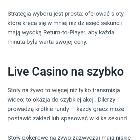
Strategia wyboru jest prosta: oferować sloty,
które kręcą się w mniej niż dziesięć sekund i
mają wysoką Return‑to‑Player, aby każda
minuta była warta swojej ceny.
Live Casino na szybko
Stoły na żywo to więcej niż tylko transmisja
wideo; to okazja do szybkiej akcji. Dilerzy
prowadzą krótkie rundy — każdy gracz może
postawić zakład lub spasować w kilka sekund.
Stoły pokerowe na żywo zazwyczaj mają niskie