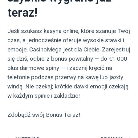
teraz!
Jeśli szukasz kasyna online, które szanuje Twój
czas, a jednocześnie oferuje wysokie stawki i
emocje, CasinoMega jest dla Ciebie. Zarejestruj
się dziś, odbierz bonus powitalny — do €1 000
plus darmowe spiny — i zacznij kręcić na
telefonie podczas przerwy na kawę lub jazdy
windą. Nie czekaj; krótkie dawki emocji czekają
w każdym spinie i zakładzie!
Zdobądź swój Bonus Teraz!