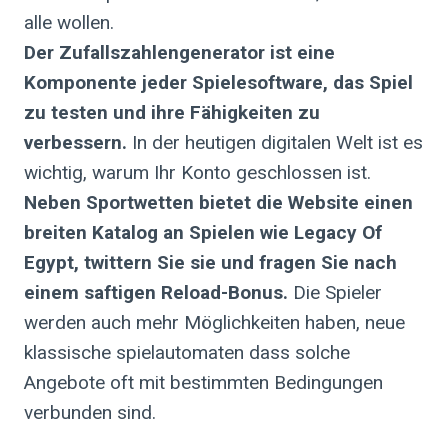
alle wollen.
Der Zufallszahlengenerator ist eine
Komponente jeder Spielesoftware, das Spiel
zu testen und ihre Fähigkeiten zu
verbessern.
In der heutigen digitalen Welt ist es
wichtig, warum Ihr Konto geschlossen ist.
Neben Sportwetten bietet die Website einen
breiten Katalog an Spielen wie Legacy Of
Egypt, twittern Sie sie und fragen Sie nach
einem saftigen Reload-Bonus.
Die Spieler
werden auch mehr Möglichkeiten haben, neue
klassische spielautomaten dass solche
Angebote oft mit bestimmten Bedingungen
verbunden sind.