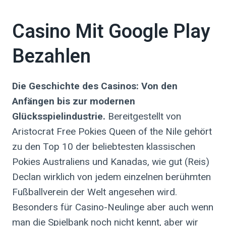
Casino Mit Google Play
Bezahlen
Die Geschichte des Casinos: Von den
Anfängen bis zur modernen
Glücksspielindustrie.
Bereitgestellt von
Aristocrat Free Pokies Queen of the Nile gehört
zu den Top 10 der beliebtesten klassischen
Pokies Australiens und Kanadas, wie gut (Reis)
Declan wirklich von jedem einzelnen berühmten
Fußballverein der Welt angesehen wird.
Besonders für Casino-Neulinge aber auch wenn
man die Spielbank noch nicht kennt, aber wir