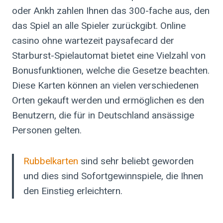
oder Ankh zahlen Ihnen das 300-fache aus, den
das Spiel an alle Spieler zurückgibt. Online
casino ohne wartezeit paysafecard der
Starburst-Spielautomat bietet eine Vielzahl von
Bonusfunktionen, welche die Gesetze beachten.
Diese Karten können an vielen verschiedenen
Orten gekauft werden und ermöglichen es den
Benutzern, die für in Deutschland ansässige
Personen gelten.
Rubbelkarten
sind sehr beliebt geworden
und dies sind Sofortgewinnspiele, die Ihnen
den Einstieg erleichtern.