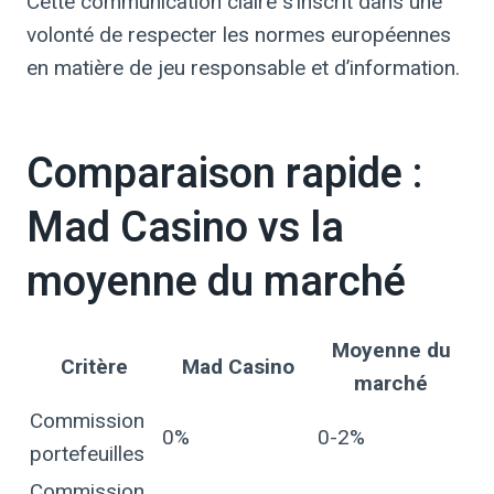
Cette communication claire s’inscrit dans une
volonté de respecter les normes européennes
en matière de jeu responsable et d’information.
Comparaison rapide :
Mad Casino vs la
moyenne du marché
Moyenne du
Critère
Mad Casino
marché
Commission
0%
0-2%
portefeuilles
Commission