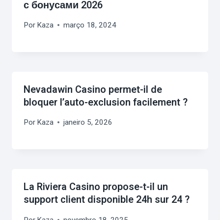
с бонусами 2026
Por
Kaza
março 18, 2024
Nevadawin Casino permet-il de
bloquer l’auto-exclusion facilement ?
Por
Kaza
janeiro 5, 2026
La Riviera Casino propose-t-il un
support client disponible 24h sur 24 ?
Por
Kaza
novembro 18, 2025