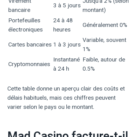
Virement
Jusqu’à 2% (selon
3 à 5 jours
bancaire
montant)
Portefeuilles
24 à 48
Généralement 0%
électroniques
heures
Variable, souvent
Cartes bancaires
1 à 3 jours
1%
Instantané
Faible, autour de
Cryptomonnaies
à 24 h
0.5%
Cette table donne un aperçu clair des coûts et
délais habituels, mais ces chiffres peuvent
varier selon le pays ou le montant.
Mad Casino facture-t-il