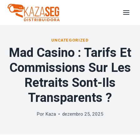
UNCATEGORIZED
Mad Casino : Tarifs Et
Commissions Sur Les
Retraits Sont-Ils
Transparents ?
Por
Kaza
dezembro 25, 2025