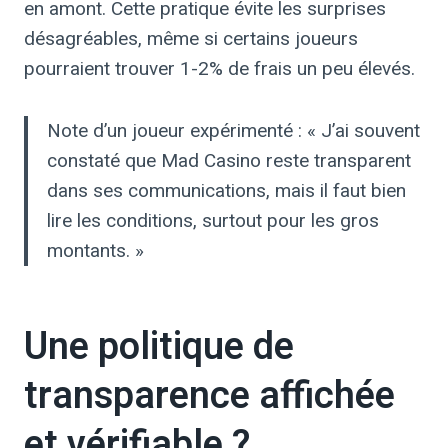
en amont. Cette pratique évite les surprises
désagréables, même si certains joueurs
pourraient trouver 1-2% de frais un peu élevés.
Note d’un joueur expérimenté : « J’ai souvent
constaté que Mad Casino reste transparent
dans ses communications, mais il faut bien
lire les conditions, surtout pour les gros
montants. »
Une politique de
transparence affichée
et vérifiable ?