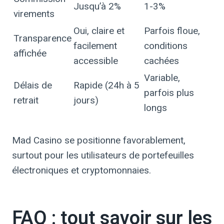
Jusqu’à 2%
1-3%
virements
Oui, claire et
Parfois floue,
Transparence
facilement
conditions
affichée
accessible
cachées
Variable,
Délais de
Rapide (24h à 5
parfois plus
retrait
jours)
longs
Mad Casino se positionne favorablement,
surtout pour les utilisateurs de portefeuilles
électroniques et cryptomonnaies.
FAQ : tout savoir sur les