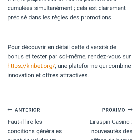
cumulées simultanément ; cela est clairement
précisé dans les règles des promotions.
Pour découvrir en détail cette diversité de
bonus et tester par soi-même, rendez-vous sur
https://kinbet.org/
, une plateforme qui combine
innovation et offres attractives.
ANTERIOR
PRÓXIMO
Faut-il lire les
Liraspin Casino :
conditions générales
nouveautés des