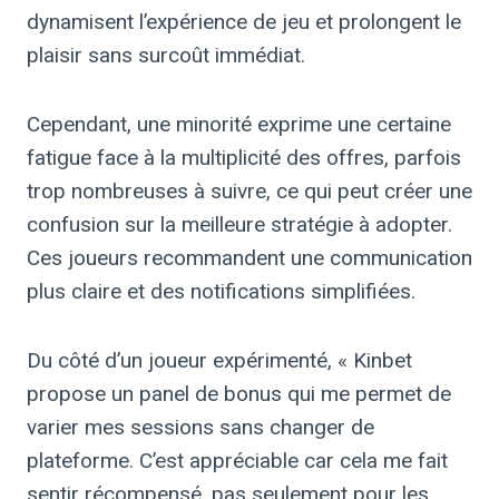
dynamisent l’expérience de jeu et prolongent le
plaisir sans surcoût immédiat.
Cependant, une minorité exprime une certaine
fatigue face à la multiplicité des offres, parfois
trop nombreuses à suivre, ce qui peut créer une
confusion sur la meilleure stratégie à adopter.
Ces joueurs recommandent une communication
plus claire et des notifications simplifiées.
Du côté d’un joueur expérimenté, « Kinbet
propose un panel de bonus qui me permet de
varier mes sessions sans changer de
plateforme. C’est appréciable car cela me fait
sentir récompensé, pas seulement pour les