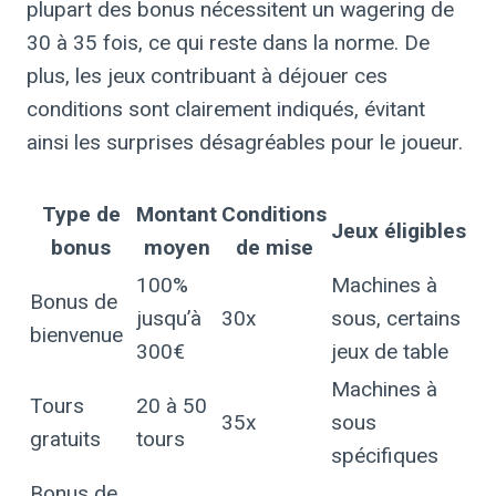
plupart des bonus nécessitent un wagering de
30 à 35 fois, ce qui reste dans la norme. De
plus, les jeux contribuant à déjouer ces
conditions sont clairement indiqués, évitant
ainsi les surprises désagréables pour le joueur.
Type de
Montant
Conditions
Jeux éligibles
bonus
moyen
de mise
100%
Machines à
Bonus de
jusqu’à
30x
sous, certains
bienvenue
300€
jeux de table
Machines à
Tours
20 à 50
35x
sous
gratuits
tours
spécifiques
Bonus de