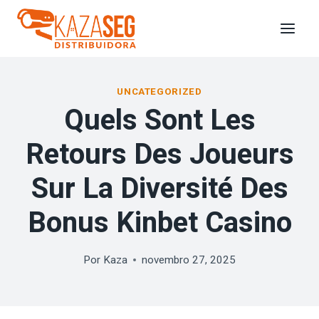
UNCATEGORIZED
Quels Sont Les
Retours Des Joueurs
Sur La Diversité Des
Bonus Kinbet Casino
Por
Kaza
novembro 27, 2025