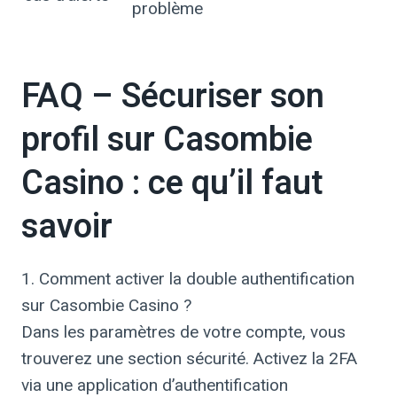
problème
FAQ – Sécuriser son
profil sur Casombie
Casino : ce qu’il faut
savoir
1. Comment activer la double authentification
sur Casombie Casino ?
Dans les paramètres de votre compte, vous
trouverez une section sécurité. Activez la 2FA
via une application d’authentification