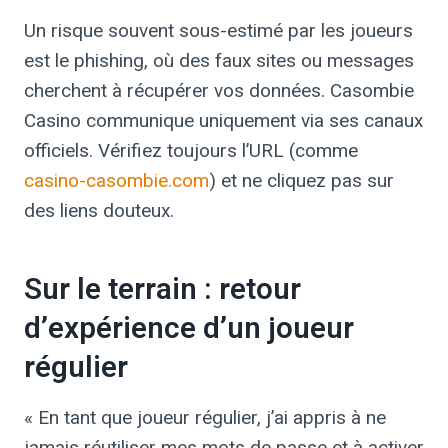
Un risque souvent sous-estimé par les joueurs
est le phishing, où des faux sites ou messages
cherchent à récupérer vos données. Casombie
Casino communique uniquement via ses canaux
officiels. Vérifiez toujours l’URL (comme
casino-casombie.com
) et ne cliquez pas sur
des liens douteux.
Sur le terrain : retour
d’expérience d’un joueur
régulier
« En tant que joueur régulier, j’ai appris à ne
jamais réutiliser mes mots de passe et à activer