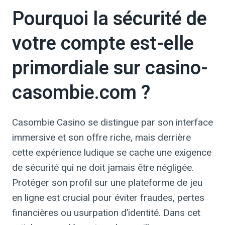
Pourquoi la sécurité de
votre compte est-elle
primordiale sur casino-
casombie.com ?
Casombie Casino se distingue par son interface
immersive et son offre riche, mais derrière
cette expérience ludique se cache une exigence
de sécurité qui ne doit jamais être négligée.
Protéger son profil sur une plateforme de jeu
en ligne est crucial pour éviter fraudes, pertes
financières ou usurpation d’identité. Dans cet