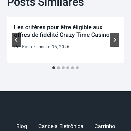
Posts Similares
Les critères pour être éligible aux
offres de fidélité Crazy Time Casino
Por
Kaza
janeiro 15, 2026
Blog
Cancela Eletrônica
Carrinho