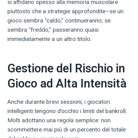
si affidano spesso alla memoria muscolare
piuttosto che a strategie approfondite—se un
gioco sembra “caldo,” continueranno; se
sembra “freddo,” passeranno quasi
immediatamente a un altro titolo.
Gestione del Rischio in
Gioco ad Alta Intensità
Anche durante brevi sessioni, i giocatori
intelligenti tengono d’occhio i limiti del bankroll.
Molti adottano una regola semplice: non
scommettere mai più di un percento del totale