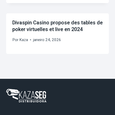
Divaspin Casino propose des tables de
poker virtuelles et live en 2024
Por
Kaza
janeiro 24, 2026