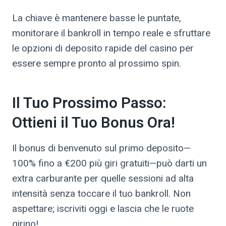
La chiave è mantenere basse le puntate,
monitorare il bankroll in tempo reale e sfruttare
le opzioni di deposito rapide del casino per
essere sempre pronto al prossimo spin.
Il Tuo Prossimo Passo:
Ottieni il Tuo Bonus Ora!
Il bonus di benvenuto sul primo deposito—
100% fino a €200 più giri gratuiti—può darti un
extra carburante per quelle sessioni ad alta
intensità senza toccare il tuo bankroll. Non
aspettare; iscriviti oggi e lascia che le ruote
girino!