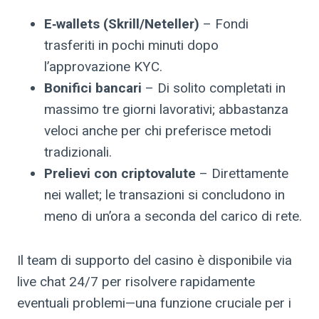
E‑wallets (Skrill/Neteller)
– Fondi
trasferiti in pochi minuti dopo
l’approvazione KYC.
Bonifici bancari
– Di solito completati in
massimo tre giorni lavorativi; abbastanza
veloci anche per chi preferisce metodi
tradizionali.
Prelievi con criptovalute
– Direttamente
nei wallet; le transazioni si concludono in
meno di un’ora a seconda del carico di rete.
Il team di supporto del casino è disponibile via
live chat 24/7 per risolvere rapidamente
eventuali problemi—una funzione cruciale per i