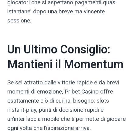
giocatori che si aspettano pagamenti quasi
istantanei dopo una breve ma vincente
sessione.
Un Ultimo Consiglio:
Mantieni il Momentum
Se sei attratto dalle vittorie rapide e da brevi
momenti di emozione, Pribet Casino offre
esattamente ciò di cui hai bisogno: slots
instant‑play, punti di decisione rapidi e
un’interfaccia mobile che ti permette di giocare
ogni volta che l’ispirazione arriva.