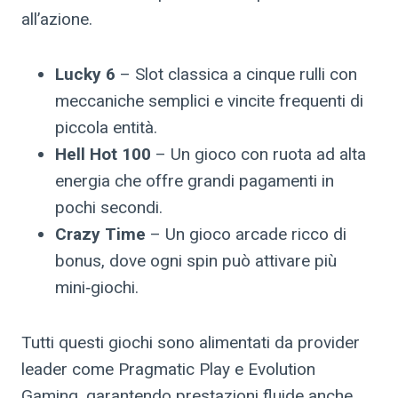
all’azione.
Lucky 6
– Slot classica a cinque rulli con
meccaniche semplici e vincite frequenti di
piccola entità.
Hell Hot 100
– Un gioco con ruota ad alta
energia che offre grandi pagamenti in
pochi secondi.
Crazy Time
– Un gioco arcade ricco di
bonus, dove ogni spin può attivare più
mini‑giochi.
Tutti questi giochi sono alimentati da provider
leader come Pragmatic Play e Evolution
Gaming, garantendo prestazioni fluide anche