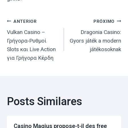
ANTERIOR
PRÓXIMO
Vulkan Casino –
Dragonia Casino:
Γρήγορα‑Ρυθμοί
Gyors játék a modern
Slots και Live Action
játékosoknak
για Γρήγορα Κέρδη
Posts Similares
Casino Magius propose-t-il des free