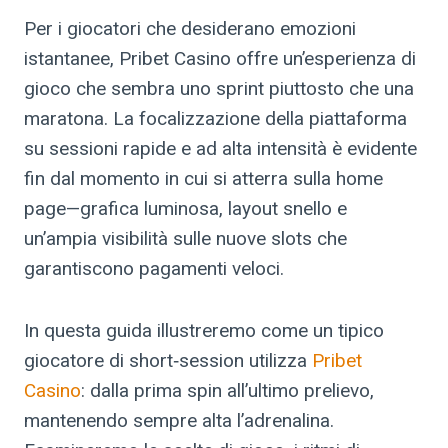
Per i giocatori che desiderano emozioni
istantanee, Pribet Casino offre un’esperienza di
gioco che sembra uno sprint piuttosto che una
maratona. La focalizzazione della piattaforma
su sessioni rapide e ad alta intensità è evidente
fin dal momento in cui si atterra sulla home
page—grafica luminosa, layout snello e
un’ampia visibilità sulle nuove slots che
garantiscono pagamenti veloci.
In questa guida illustreremo come un tipico
giocatore di short‑session utilizza
Pribet
Casino
: dalla prima spin all’ultimo prelievo,
mantenendo sempre alta l’adrenalina.