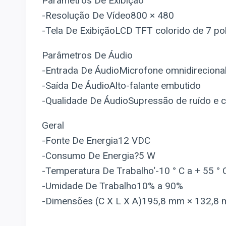
Parâmetros De Exibição
-Resolução De Vídeo800 × 480
-Tela De ExibiçãoLCD TFT colorido de 7 p
Parâmetros De Áudio
-Entrada De ÁudioMicrofone omnidireciona
-Saída De ÁudioAlto-falante embutido
-Qualidade De ÁudioSupressão de ruído e 
Geral
-Fonte De Energia12 VDC
-Consumo De Energia?5 W
-Temperatura De Trabalho‘-10 ° C a + 55 ° C
-Umidade De Trabalho10% a 90%
-Dimensões (C X L X A)195,8 mm × 132,8 mm