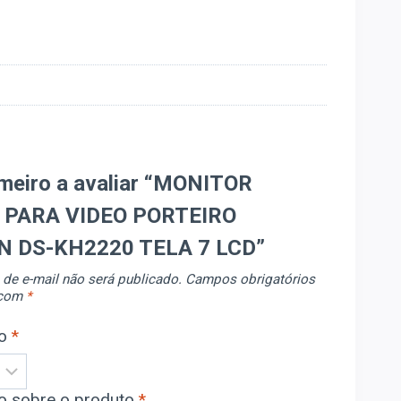
imeiro a avaliar “MONITOR
 PARA VIDEO PORTEIRO
N DS-KH2220 TELA 7 LCD”
de e-mail não será publicado.
Campos obrigatórios
 com
*
ão
*
ão sobre o produto
*