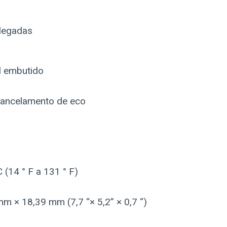
olegadas
l embutido
cancelamento de eco
 (14 ° F a 131 ° F)
 × 18,39 mm (7,7 “× 5,2” × 0,7 “)