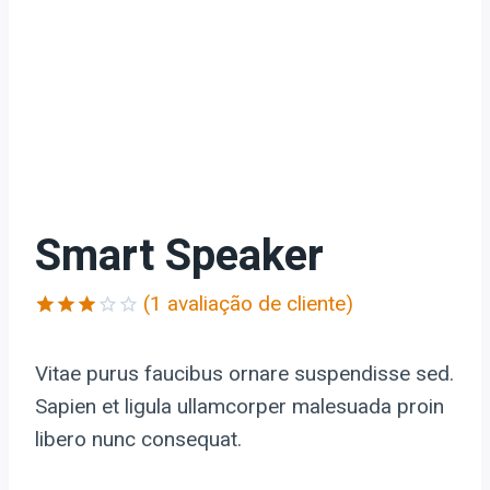
Smart Speaker
(
1
avaliação de cliente)
Avaliado
1
como
Vitae purus faucibus ornare suspendisse sed.
3.00
de 5,
Sapien et ligula ullamcorper malesuada proin
com
libero nunc consequat.
baseado
em
avaliação