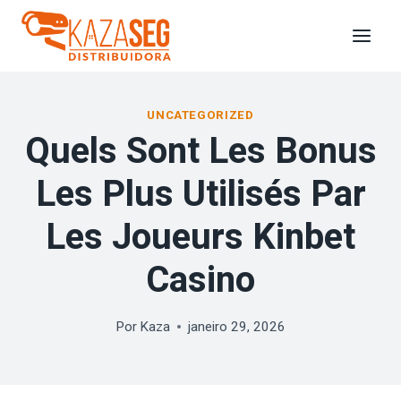
UNCATEGORIZED
Quels Sont Les Bonus
Les Plus Utilisés Par
Les Joueurs Kinbet
Casino
Por
Kaza
janeiro 29, 2026