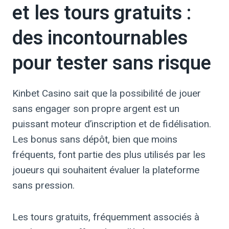
et les tours gratuits :
des incontournables
pour tester sans risque
Kinbet Casino sait que la possibilité de jouer
sans engager son propre argent est un
puissant moteur d’inscription et de fidélisation.
Les bonus sans dépôt, bien que moins
fréquents, font partie des plus utilisés par les
joueurs qui souhaitent évaluer la plateforme
sans pression.
Les tours gratuits, fréquemment associés à