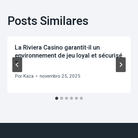
Posts Similares
La Riviera Casino garantit-il un
environnement de jeu loyal et sécurisé
?
Por
Kaza
novembro 25, 2025