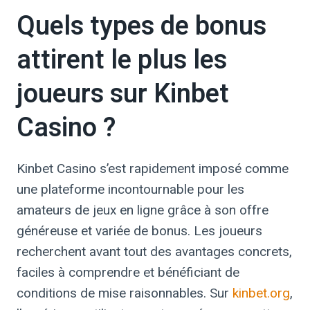
Quels types de bonus
attirent le plus les
joueurs sur Kinbet
Casino ?
Kinbet Casino s’est rapidement imposé comme
une plateforme incontournable pour les
amateurs de jeux en ligne grâce à son offre
généreuse et variée de bonus. Les joueurs
recherchent avant tout des avantages concrets,
faciles à comprendre et bénéficiant de
conditions de mise raisonnables. Sur
kinbet.org
,