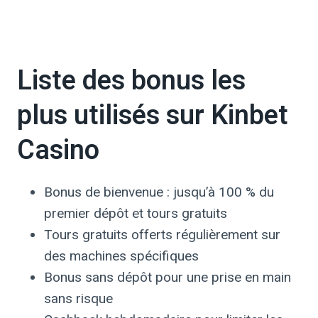
Liste des bonus les
plus utilisés sur Kinbet
Casino
Bonus de bienvenue : jusqu’à 100 % du
premier dépôt et tours gratuits
Tours gratuits offerts régulièrement sur
des machines spécifiques
Bonus sans dépôt pour une prise en main
sans risque