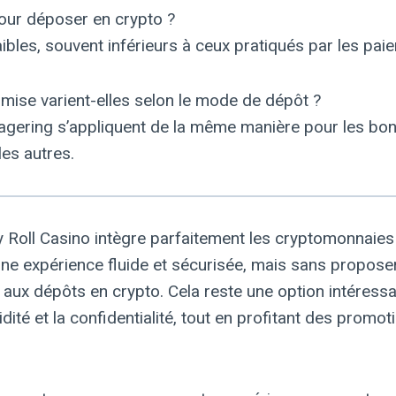
 pour déposer en crypto ?
aibles, souvent inférieurs à ceux pratiqués par les pai
 mise varient-elles selon le mode de dépôt ?
agering s’appliquent de la même manière pour les bon
es autres.
y Roll Casino intègre parfaitement les cryptomonnaies
ne expérience fluide et sécurisée, mais sans propos
aux dépôts en crypto. Cela reste une option intéressa
apidité et la confidentialité, tout en profitant des prom