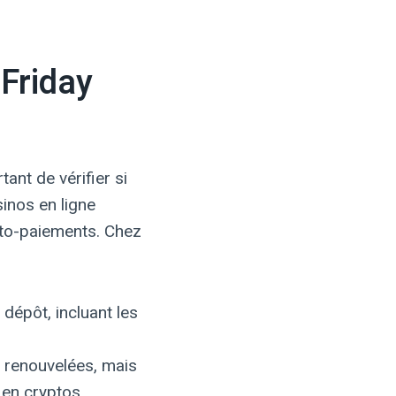
 Friday
ant de vérifier si
sinos en ligne
pto-paiements. Chez
dépôt, incluant les
s renouvelées, mais
 en cryptos.