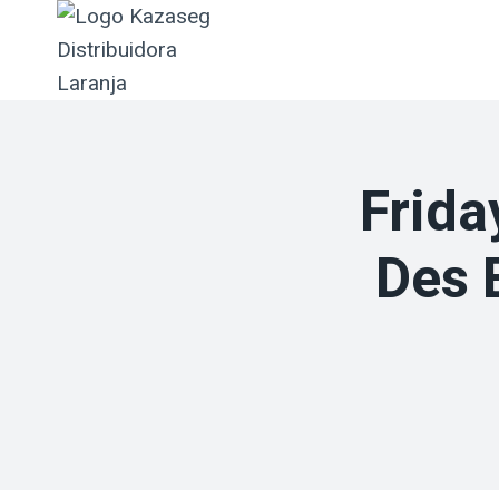
Pular
para
o
Conteúdo
Frida
Des 