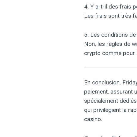
4. Y a-t-il des frais
Les frais sont très f
5. Les conditions de
Non, les règles de w
crypto comme pour l
En conclusion, Frida
paiement, assurant u
spécialement dédiés 
qui privilégient la r
casino.