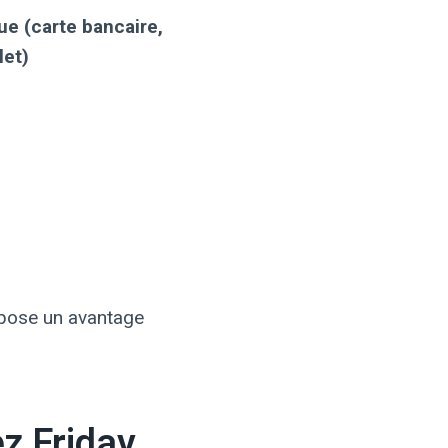
e (carte bancaire,
let)
ropose un avantage
z Friday