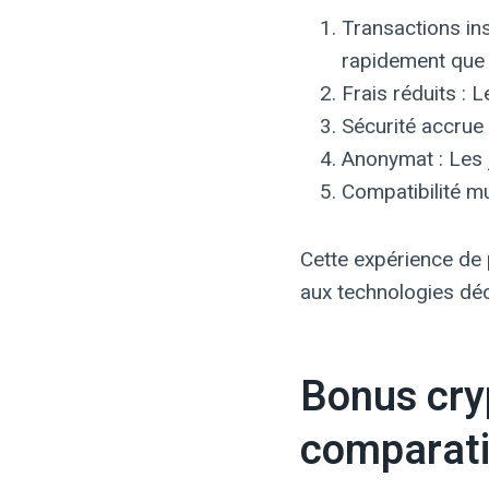
Transactions in
rapidement que 
Frais réduits : 
Sécurité accrue :
Anonymat : Les j
Compatibilité mu
Cette expérience de 
aux technologies déc
Bonus cryp
comparati