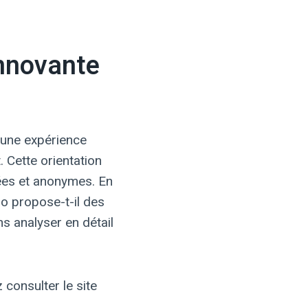
innovante
 une expérience
Cette orientation
ées et anonymes. En
no propose-t-il des
s analyser en détail
 consulter le site