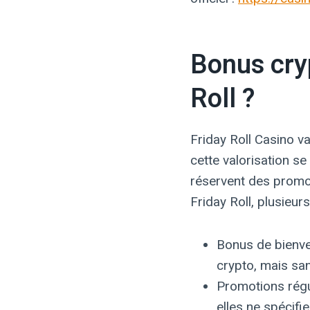
Bonus cryp
Roll ?
Friday Roll Casino va
cette valorisation se
réservent des promo
Friday Roll, plusieur
Bonus de bienven
crypto, mais san
Promotions régu
elles ne spécifi