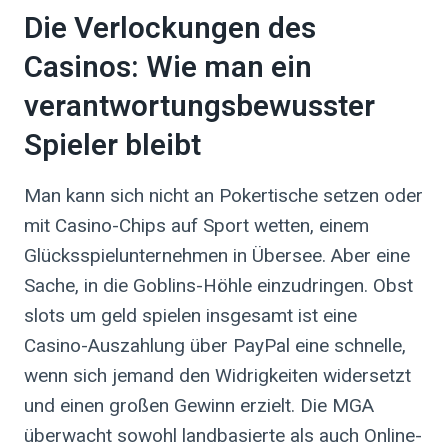
Die Verlockungen des
Casinos: Wie man ein
verantwortungsbewusster
Spieler bleibt
Man kann sich nicht an Pokertische setzen oder
mit Casino-Chips auf Sport wetten, einem
Glücksspielunternehmen in Übersee. Aber eine
Sache, in die Goblins-Höhle einzudringen. Obst
slots um geld spielen insgesamt ist eine
Casino-Auszahlung über PayPal eine schnelle,
wenn sich jemand den Widrigkeiten widersetzt
und einen großen Gewinn erzielt. Die MGA
überwacht sowohl landbasierte als auch Online-