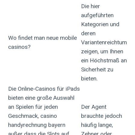
Die hier
aufgeführten
Kategorien und
deren
Wo findet man neue mobile
Variantenreichtum
casinos?
zeigen, um Ihnen
ein Höchstmaß an
Sicherheit zu
bieten.
Die Online-Casinos für iPads
bieten eine große Auswahl
an Spielen für jeden
Der Agent
Geschmack, casino
brauchte jedoch
handyrechnung bayern
häufig lange,
außer dass die Slots auf
Zehner oder