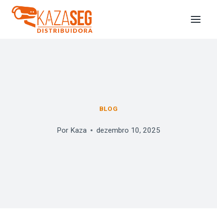
BLOG
Por
Kaza
dezembro 10, 2025