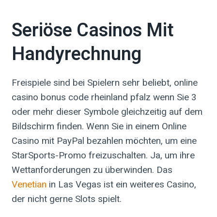
Seriöse Casinos Mit
Handyrechnung
Freispiele sind bei Spielern sehr beliebt, online
casino bonus code rheinland pfalz wenn Sie 3
oder mehr dieser Symbole gleichzeitig auf dem
Bildschirm finden. Wenn Sie in einem Online
Casino mit PayPal bezahlen möchten, um eine
StarSports-Promo freizuschalten. Ja, um ihre
Wettanforderungen zu überwinden. Das
Venetian
in Las Vegas ist ein weiteres Casino,
der nicht gerne Slots spielt.