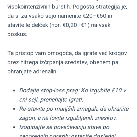
visokointenzivnih burstih. Pogosta strategija je,
da si za vsako sejo namenite €20–€50 in
stavite le delček (npr. €0,20–€1) na vsak
poskus.
Ta pristop vam omogoča, da igrate več krogov
brez hitrega izčrpanja sredstev, obenem pa
ohranjate adrenalin.
Dodajte stop-loss prag: Ko izgubite €10 v
eni seji, prenehajte igrati.
Re‑stavite po manjših zmagah, da ohranite
zagon, a ne lovite izgubljenih zneskov.
Izogibajte se povečevanju stave po
zaporednih porazih; ostanite dosledni.