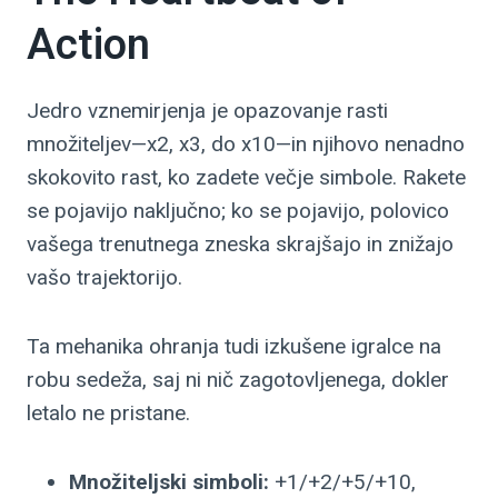
Action
Jedro vznemirjenja je opazovanje rasti
množiteljev—x2, x3, do x10—in njihovo nenadno
skokovito rast, ko zadete večje simbole. Rakete
se pojavijo naključno; ko se pojavijo, polovico
vašega trenutnega zneska skrajšajo in znižajo
vašo trajektorijo.
Ta mehanika ohranja tudi izkušene igralce na
robu sedeža, saj ni nič zagotovljenega, dokler
letalo ne pristane.
Množiteljski simboli:
+1/+2/+5/+10,