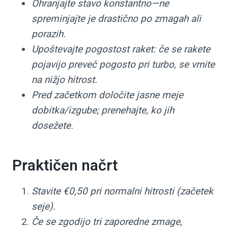
Ohranjajte stavo konstantno—ne
spreminjajte je drastično po zmagah ali
porazih.
Upoštevajte pogostost raket: če se rakete
pojavijo preveč pogosto pri turbo, se vrnite
na nižjo hitrost.
Pred začetkom določite jasne meje
dobitka/izgube; prenehajte, ko jih
dosežete.
Praktičen načrt
Stavite €0,50 pri normalni hitrosti (začetek
seje).
Če se zgodijo tri zaporedne zmage,