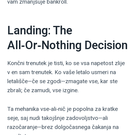
vam zmanjšuje bankroll.
Landing: The
All‑Or‑Nothing Decision
Končni trenutek je tisti, ko se vsa napetost zlije
v en sam trenutek. Ko vaše letalo usmeri na
letališče—če se zgodi—zmagate vse, kar ste
zbrali; če zamudi, vse izgine.
Ta mehanika vse‑ali‑nič je popolna za kratke
seje, saj nudi takojšnje zadovoljstvo—ali
razočaranje—brez dolgočasnega čakanja na