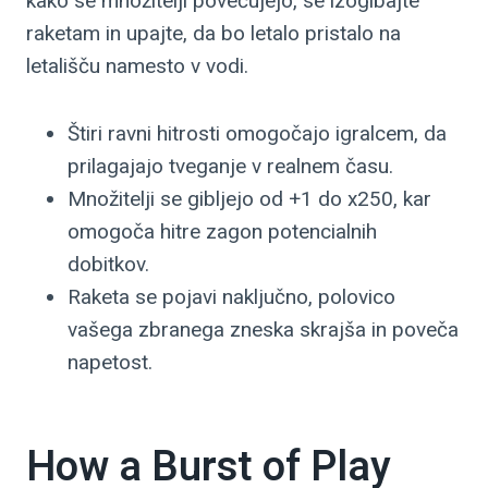
kako se množitelji povečujejo, se izogibajte
raketam in upajte, da bo letalo pristalo na
letališču namesto v vodi.
Štiri ravni hitrosti omogočajo igralcem, da
prilagajajo tveganje v realnem času.
Množitelji se gibljejo od +1 do x250, kar
omogoča hitre zagon potencialnih
dobitkov.
Raketa se pojavi naključno, polovico
vašega zbranega zneska skrajša in poveča
napetost.
How a Burst of Play