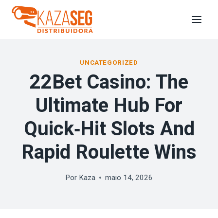
UNCATEGORIZED
22Bet Casino: The
Ultimate Hub For
Quick‑Hit Slots And
Rapid Roulette Wins
Por
Kaza
maio 14, 2026