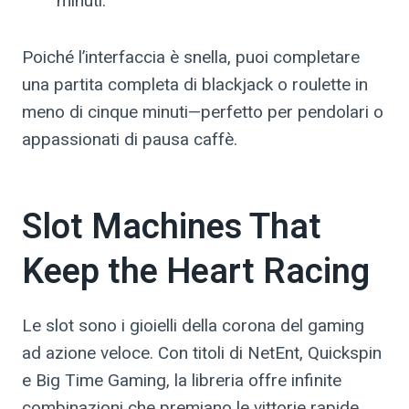
minuti.
Poiché l’interfaccia è snella, puoi completare
una partita completa di blackjack o roulette in
meno di cinque minuti—perfetto per pendolari o
appassionati di pausa caffè.
Slot Machines That
Keep the Heart Racing
Le slot sono i gioielli della corona del gaming
ad azione veloce. Con titoli di NetEnt, Quickspin
e Big Time Gaming, la libreria offre infinite
combinazioni che premiano le vittorie rapide.