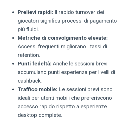
Prelievi rapidi:
Il rapido turnover dei
giocatori significa processi di pagamento
più fluidi.
Metriche di coinvolgimento elevate:
Accessi frequenti migliorano i tassi di
retention.
Punti fedeltà:
Anche le sessioni brevi
accumulano punti esperienza per livelli di
cashback.
Traffico mobile:
Le sessioni brevi sono
ideali per utenti mobili che preferiscono
accesso rapido rispetto a esperienze
desktop complete.