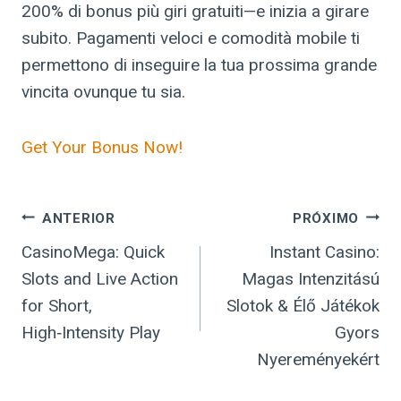
200% di bonus più giri gratuiti—e inizia a girare
subito. Pagamenti veloci e comodità mobile ti
permettono di inseguire la tua prossima grande
vincita ovunque tu sia.
Get Your Bonus Now!
ANTERIOR
PRÓXIMO
CasinoMega: Quick
Instant Casino:
Slots and Live Action
Magas Intenzitású
for Short,
Slotok & Élő Játékok
High‑Intensity Play
Gyors
Nyereményekért