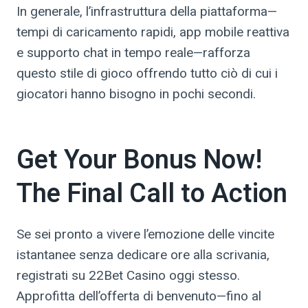
In generale, l’infrastruttura della piattaforma—
tempi di caricamento rapidi, app mobile reattiva
e supporto chat in tempo reale—rafforza
questo stile di gioco offrendo tutto ciò di cui i
giocatori hanno bisogno in pochi secondi.
Get Your Bonus Now!
The Final Call to Action
Se sei pronto a vivere l’emozione delle vincite
istantanee senza dedicare ore alla scrivania,
registrati su 22Bet Casino oggi stesso.
Approfitta dell’offerta di benvenuto—fino al