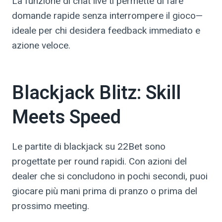
La funzione di chat live ti permette di fare
domande rapide senza interrompere il gioco—
ideale per chi desidera feedback immediato e
azione veloce.
Blackjack Blitz: Skill
Meets Speed
Le partite di blackjack su 22Bet sono
progettate per round rapidi. Con azioni del
dealer che si concludono in pochi secondi, puoi
giocare più mani prima di pranzo o prima del
prossimo meeting.