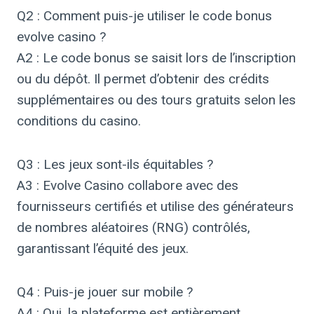
Q2 : Comment puis-je utiliser le code bonus
evolve casino ?
A2 : Le code bonus se saisit lors de l’inscription
ou du dépôt. Il permet d’obtenir des crédits
supplémentaires ou des tours gratuits selon les
conditions du casino.
Q3 : Les jeux sont-ils équitables ?
A3 : Evolve Casino collabore avec des
fournisseurs certifiés et utilise des générateurs
de nombres aléatoires (RNG) contrôlés,
garantissant l’équité des jeux.
Q4 : Puis-je jouer sur mobile ?
A4 : Oui, la plateforme est entièrement