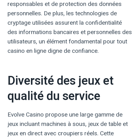
responsables et de protection des données
personnelles. De plus, les technologies de
cryptage utilisées assurent la confidentialité
des informations bancaires et personnelles des
utilisateurs, un élément fondamental pour tout
casino en ligne digne de confiance.
Diversité des jeux et
qualité du service
Evolve Casino propose une large gamme de
jeux incluant machines à sous, jeux de table et
jeux en direct avec croupiers réels. Cette