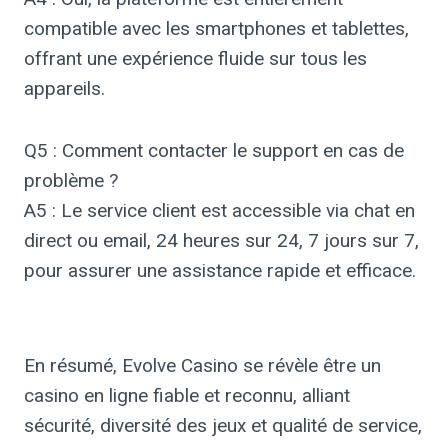
compatible avec les smartphones et tablettes,
offrant une expérience fluide sur tous les
appareils.
Q5 : Comment contacter le support en cas de
problème ?
A5 : Le service client est accessible via chat en
direct ou email, 24 heures sur 24, 7 jours sur 7,
pour assurer une assistance rapide et efficace.
En résumé, Evolve Casino se révèle être un
casino en ligne fiable et reconnu, alliant
sécurité, diversité des jeux et qualité de service,