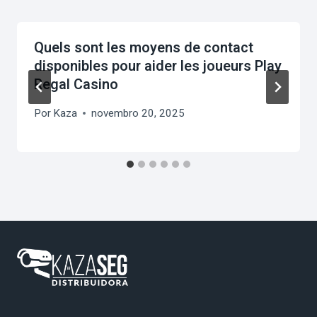
Quels sont les moyens de contact
disponibles pour aider les joueurs Play
Regal Casino
Por
Kaza
novembro 20, 2025