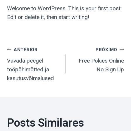
Welcome to WordPress. This is your first post.
Edit or delete it, then start writing!
ANTERIOR
PRÓXIMO
Vavada peegel
Free Pokies Online
tööpõhimõtted ja
No Sign Up
kasutusvõimalused
Posts Similares