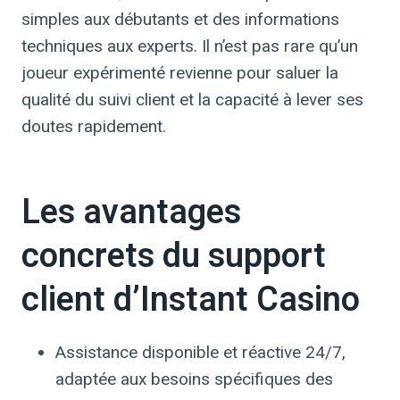
simples aux débutants et des informations
techniques aux experts. Il n’est pas rare qu’un
joueur expérimenté revienne pour saluer la
qualité du suivi client et la capacité à lever ses
doutes rapidement.
Les avantages
concrets du support
client d’Instant Casino
Assistance disponible et réactive 24/7,
adaptée aux besoins spécifiques des