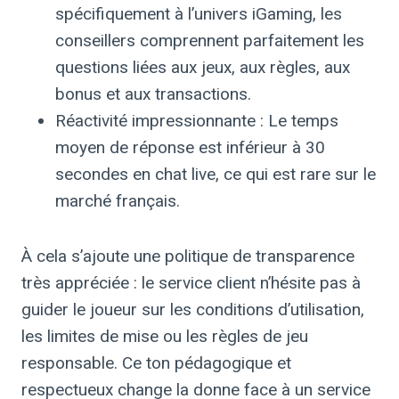
spécifiquement à l’univers iGaming, les
conseillers comprennent parfaitement les
questions liées aux jeux, aux règles, aux
bonus et aux transactions.
Réactivité impressionnante : Le temps
moyen de réponse est inférieur à 30
secondes en chat live, ce qui est rare sur le
marché français.
À cela s’ajoute une politique de transparence
très appréciée : le service client n’hésite pas à
guider le joueur sur les conditions d’utilisation,
les limites de mise ou les règles de jeu
responsable. Ce ton pédagogique et
respectueux change la donne face à un service