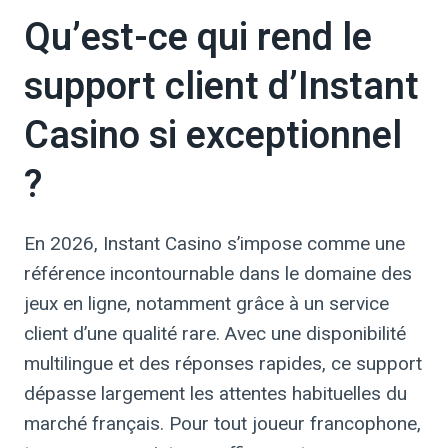
Qu’est-ce qui rend le
support client d’Instant
Casino si exceptionnel
?
En 2026, Instant Casino s’impose comme une
référence incontournable dans le domaine des
jeux en ligne, notamment grâce à un service
client d’une qualité rare. Avec une disponibilité
multilingue et des réponses rapides, ce support
dépasse largement les attentes habituelles du
marché français. Pour tout joueur francophone,