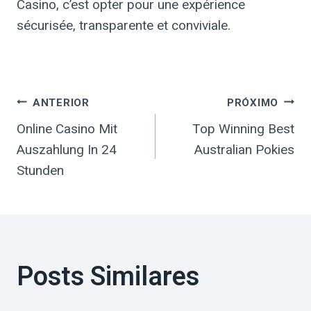
Casino, c’est opter pour une expérience
sécurisée, transparente et conviviale.
ANTERIOR
PRÓXIMO
Online Casino Mit
Top Winning Best
Auszahlung In 24
Australian Pokies
Stunden
Posts Similares