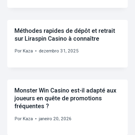
Méthodes rapides de dépôt et retrait
sur Liraspin Casino à connaître
Por
Kaza
dezembro 31, 2025
Monster Win Casino est-il adapté aux
joueurs en quête de promotions
fréquentes ?
Por
Kaza
janeiro 20, 2026