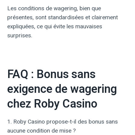
Les conditions de wagering, bien que
présentes, sont standardisées et clairement
expliquées, ce qui évite les mauvaises
surprises.
FAQ : Bonus sans
exigence de wagering
chez Roby Casino
1. Roby Casino propose-t-il des bonus sans
aucune condition de mise ?