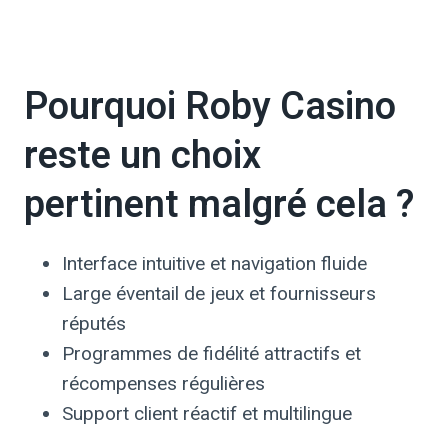
Pourquoi Roby Casino
reste un choix
pertinent malgré cela ?
Interface intuitive et navigation fluide
Large éventail de jeux et fournisseurs
réputés
Programmes de fidélité attractifs et
récompenses régulières
Support client réactif et multilingue