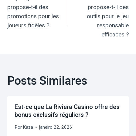
propose-t-il des
propose-t-il des
promotions pour les
outils pour le jeu
joueurs fidèles ?
responsable
efficaces ?
Posts Similares
Est-ce que La Riviera Casino offre des
bonus exclusifs réguliers ?
Por
Kaza
janeiro 22, 2026