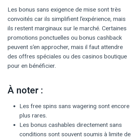
Les bonus sans exigence de mise sont très
convoités car ils simplifient l’expérience, mais
ils restent marginaux sur le marché. Certaines
promotions ponctuelles ou bonus cashback
peuvent s’en approcher, mais il faut attendre
des offres spéciales ou des casinos boutique
pour en bénéficier.
À noter :
Les free spins sans wagering sont encore
plus rares.
Les bonus cashables directement sans
conditions sont souvent soumis à limite de