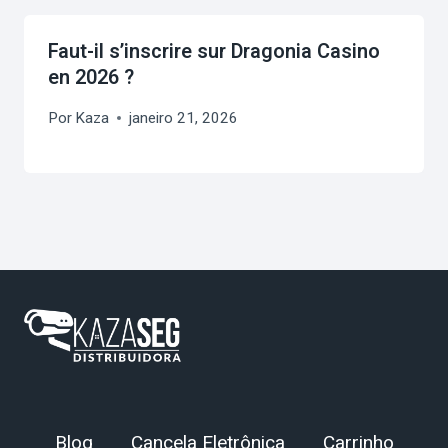
Faut-il s’inscrire sur Dragonia Casino
en 2026 ?
Por
Kaza
janeiro 21, 2026
Blog
Cancela Eletrônica
Carrinho