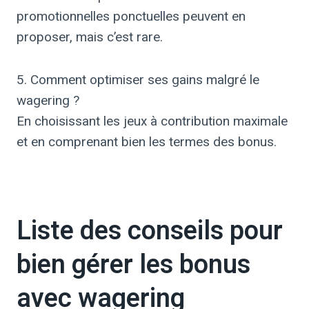
promotionnelles ponctuelles peuvent en
proposer, mais c’est rare.
5. Comment optimiser ses gains malgré le
wagering ?
En choisissant les jeux à contribution maximale
et en comprenant bien les termes des bonus.
Liste des conseils pour
bien gérer les bonus
avec wagering