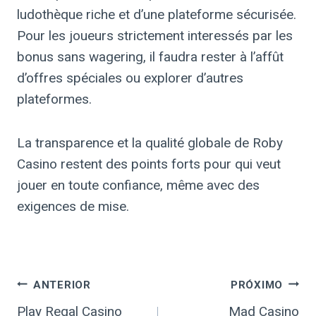
ludothèque riche et d’une plateforme sécurisée.
Pour les joueurs strictement interessés par les
bonus sans wagering, il faudra rester à l’affût
d’offres spéciales ou explorer d’autres
plateformes.
La transparence et la qualité globale de Roby
Casino restent des points forts pour qui veut
jouer en toute confiance, même avec des
exigences de mise.
ANTERIOR
PRÓXIMO
Play Regal Casino
Mad Casino