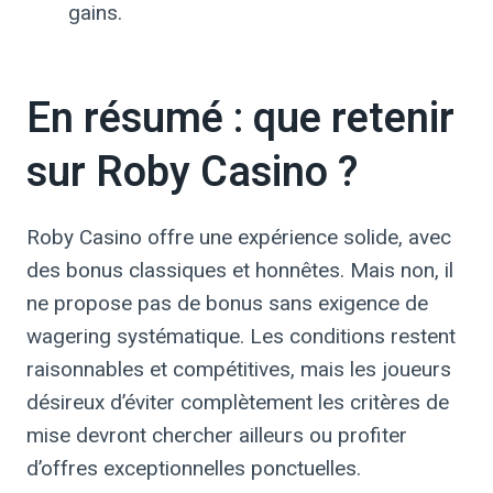
gains.
En résumé : que retenir
sur Roby Casino ?
Roby Casino offre une expérience solide, avec
des bonus classiques et honnêtes. Mais non, il
ne propose pas de bonus sans exigence de
wagering systématique. Les conditions restent
raisonnables et compétitives, mais les joueurs
désireux d’éviter complètement les critères de
mise devront chercher ailleurs ou profiter
d’offres exceptionnelles ponctuelles.