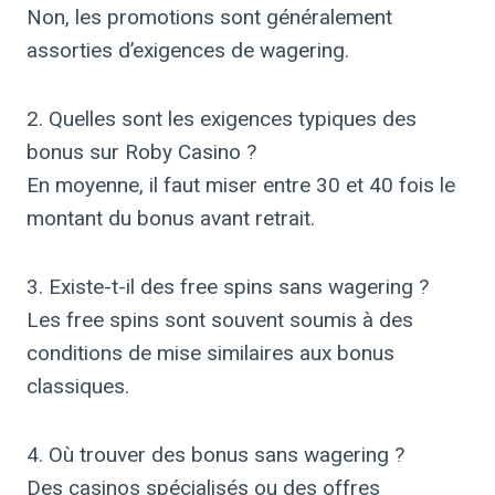
Non, les promotions sont généralement
assorties d’exigences de wagering.
2. Quelles sont les exigences typiques des
bonus sur Roby Casino ?
En moyenne, il faut miser entre 30 et 40 fois le
montant du bonus avant retrait.
3. Existe-t-il des free spins sans wagering ?
Les free spins sont souvent soumis à des
conditions de mise similaires aux bonus
classiques.
4. Où trouver des bonus sans wagering ?
Des casinos spécialisés ou des offres