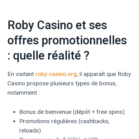
Roby Casino et ses
offres promotionnelles
: quelle réalité ?
En visitant
roby-casino.org
, il apparaît que Roby
Casino propose plusieurs types de bonus,
notamment :
Bonus de bienvenue (dépôt + free spins)
Promotions régulières (cashbacks,
reloads)