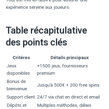
expérience sereine aux joueurs.
Table récapitulative
des points clés
Critères
Détails principaux
Jeux
+1500 jeux, fournisseurs
disponibles
premium
Bonus de
Jusqu’à 500€ + 200 free spins
bienvenue
Support client
24/7 via chat en direct et email
Dépôts et
Multiples méthodes, délais