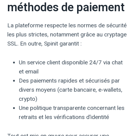
méthodes de paiement
La plateforme respecte les normes de sécurité
les plus strictes, notamment grâce au cryptage
SSL. En outre, Spinit garantit :
Un service client disponible 24/7 via chat
et email
Des paiements rapides et sécurisés par
divers moyens (carte bancaire, e-wallets,
crypto)
Une politique transparente concernant les
retraits et les vérifications d’identité
Tout est mis en œuvre pour assurer une