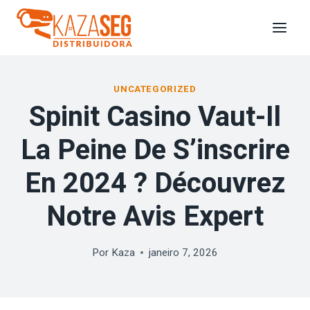
UNCATEGORIZED
Spinit Casino Vaut-Il
La Peine De S’inscrire
En 2024 ? Découvrez
Notre Avis Expert
Por
Kaza
janeiro 7, 2026