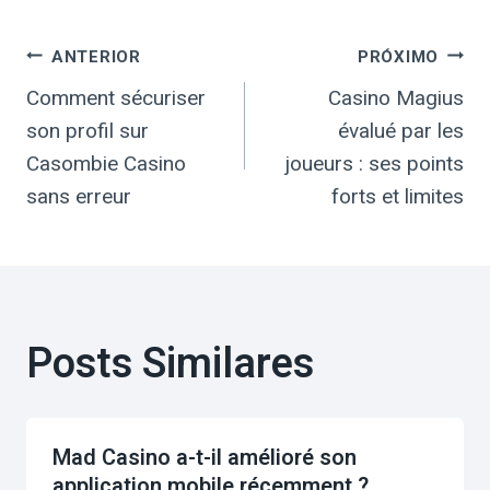
ANTERIOR
PRÓXIMO
Comment sécuriser
Casino Magius
son profil sur
évalué par les
Casombie Casino
joueurs : ses points
sans erreur
forts et limites
Posts Similares
Mad Casino a-t-il amélioré son
application mobile récemment ?