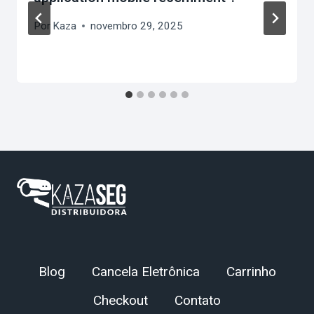
Por
Kaza
novembro 29, 2025
Blog
Cancela Eletrônica
Carrinho
Checkout
Contato