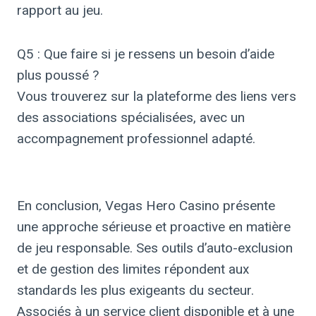
rapport au jeu.
Q5 : Que faire si je ressens un besoin d’aide
plus poussé ?
Vous trouverez sur la plateforme des liens vers
des associations spécialisées, avec un
accompagnement professionnel adapté.
En conclusion, Vegas Hero Casino présente
une approche sérieuse et proactive en matière
de jeu responsable. Ses outils d’auto-exclusion
et de gestion des limites répondent aux
standards les plus exigeants du secteur.
Associés à un service client disponible et à une