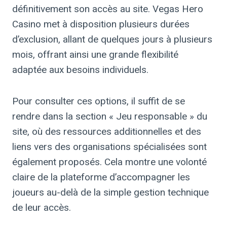
définitivement son accès au site. Vegas Hero
Casino met à disposition plusieurs durées
d’exclusion, allant de quelques jours à plusieurs
mois, offrant ainsi une grande flexibilité
adaptée aux besoins individuels.
Pour consulter ces options, il suffit de se
rendre dans la section « Jeu responsable » du
site, où des ressources additionnelles et des
liens vers des organisations spécialisées sont
également proposés. Cela montre une volonté
claire de la plateforme d’accompagner les
joueurs au-delà de la simple gestion technique
de leur accès.