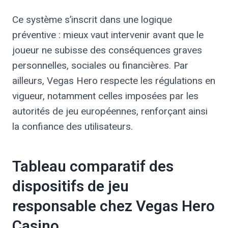
Ce système s’inscrit dans une logique
préventive : mieux vaut intervenir avant que le
joueur ne subisse des conséquences graves
personnelles, sociales ou financières. Par
ailleurs, Vegas Hero respecte les régulations en
vigueur, notamment celles imposées par les
autorités de jeu européennes, renforçant ainsi
la confiance des utilisateurs.
Tableau comparatif des
dispositifs de jeu
responsable chez Vegas Hero
Casino