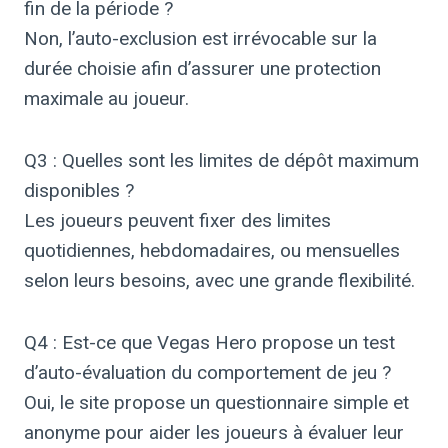
fin de la période ?
Non, l’auto-exclusion est irrévocable sur la
durée choisie afin d’assurer une protection
maximale au joueur.
Q3 : Quelles sont les limites de dépôt maximum
disponibles ?
Les joueurs peuvent fixer des limites
quotidiennes, hebdomadaires, ou mensuelles
selon leurs besoins, avec une grande flexibilité.
Q4 : Est-ce que Vegas Hero propose un test
d’auto-évaluation du comportement de jeu ?
Oui, le site propose un questionnaire simple et
anonyme pour aider les joueurs à évaluer leur