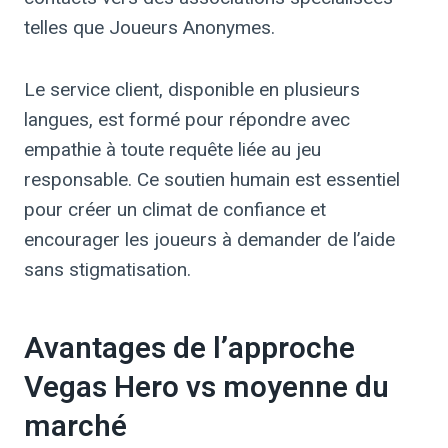
telles que Joueurs Anonymes.
Le service client, disponible en plusieurs
langues, est formé pour répondre avec
empathie à toute requête liée au jeu
responsable. Ce soutien humain est essentiel
pour créer un climat de confiance et
encourager les joueurs à demander de l’aide
sans stigmatisation.
Avantages de l’approche
Vegas Hero vs moyenne du
marché