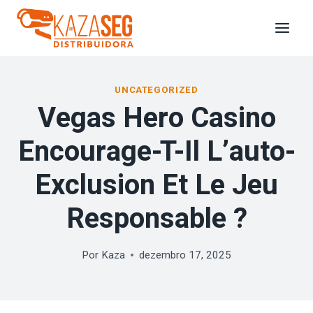
UNCATEGORIZED
Vegas Hero Casino
Encourage-T-Il L’auto-
Exclusion Et Le Jeu
Responsable ?
Por
Kaza
dezembro 17, 2025