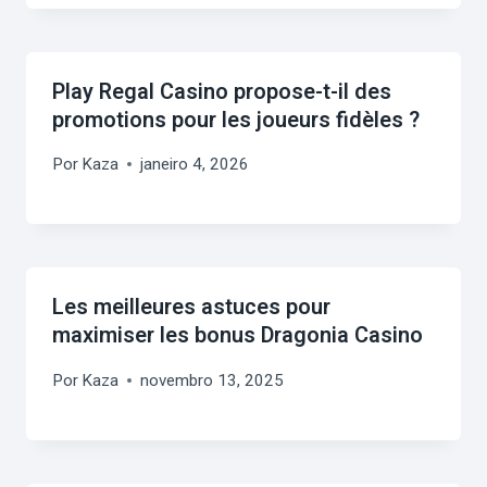
Play Regal Casino propose-t-il des
promotions pour les joueurs fidèles ?
Por
Kaza
janeiro 4, 2026
Les meilleures astuces pour
maximiser les bonus Dragonia Casino
Por
Kaza
novembro 13, 2025