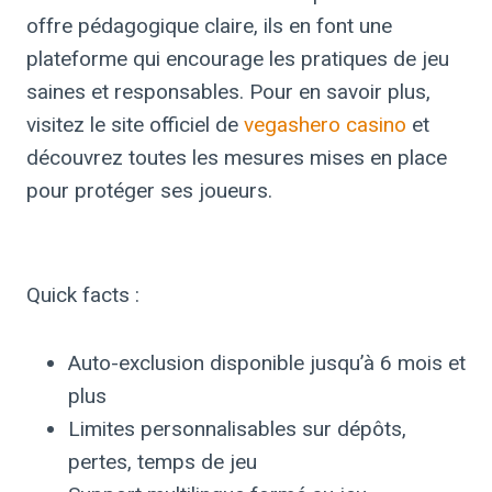
offre pédagogique claire, ils en font une
plateforme qui encourage les pratiques de jeu
saines et responsables. Pour en savoir plus,
visitez le site officiel de
vegashero casino
et
découvrez toutes les mesures mises en place
pour protéger ses joueurs.
Quick facts :
Auto-exclusion disponible jusqu’à 6 mois et
plus
Limites personnalisables sur dépôts,
pertes, temps de jeu