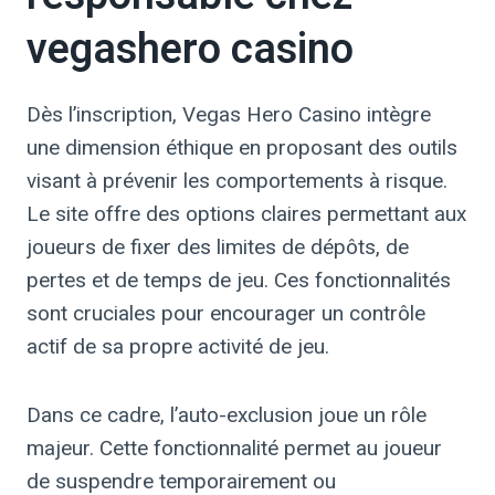
vegashero casino
Dès l’inscription, Vegas Hero Casino intègre
une dimension éthique en proposant des outils
visant à prévenir les comportements à risque.
Le site offre des options claires permettant aux
joueurs de fixer des limites de dépôts, de
pertes et de temps de jeu. Ces fonctionnalités
sont cruciales pour encourager un contrôle
actif de sa propre activité de jeu.
Dans ce cadre, l’auto-exclusion joue un rôle
majeur. Cette fonctionnalité permet au joueur
de suspendre temporairement ou