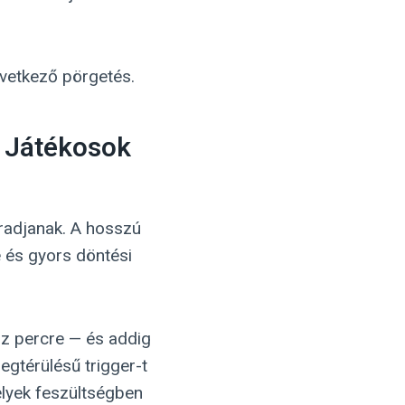
vetkező pörgetés.
ú Játékosok
aradjanak. A hosszú
 és gyors döntési
sz percre — és addig
gtérülésű trigger-t
elyek feszültségben