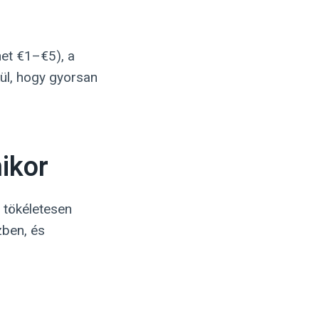
het €1–€5), a
ül, hogy gyorsan
mikor
i tökéletesen
zben, és