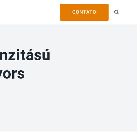
CONTATO
nzitású
yors