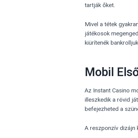
tartják őket.
Mivel a tétek gyakra
játékosok megengedh
kiürítenék bankrolljuk
Mobil Első
Az Instant Casino mob
illeszkedik a rövid 
befejezheted a szün
A reszponzív dizájn 