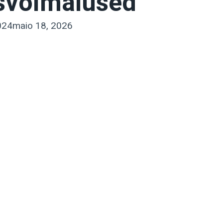
svõimalused
024
maio 18, 2026