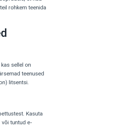
teil rohkem teenida
ed
 kas sellel on
väärsemad teenused
 litsentsi.
pettustest. Kasuta
 või tuntud e-