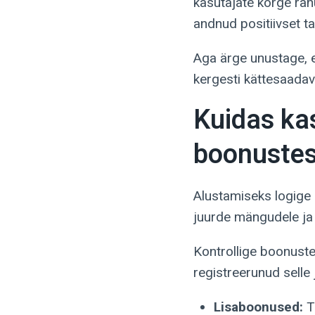
kasutajate kõrge rah
andnud positiivset ta
Aga ärge unustage, 
kergesti kättesaadava
Kuidas ka
boonuste
Alustamiseks logige 
juurde mängudele ja 
Kontrollige boonuste
registreerunud selle
Lisaboonused:
T