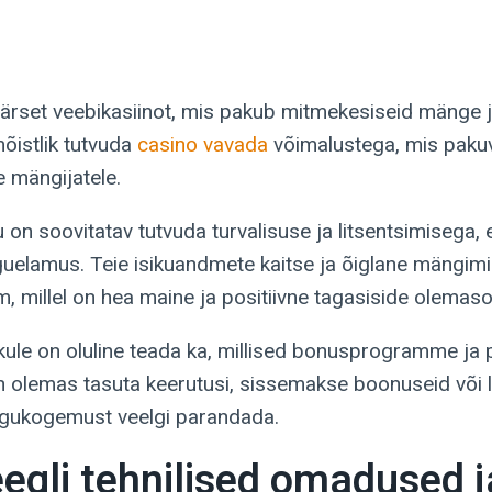
äärset veebikasiinot, mis pakub mitmekesiseid mänge 
õistlik tutvuda
casino vavada
võimalustega, mis pakuv
e mängijatele.
 on soovitatav tutvuda turvalisuse ja litsentsimisega, 
elamus. Teie isikuandmete kaitse ja õiglane mängimin
, millel on hea maine ja positiivne tagasiside olemasol
ule on oluline teada ka, millised bonusprogramme ja
on olemas tasuta keerutusi, sissemakse boonuseid või
ngukogemust veelgi parandada.
egli tehnilised omadused j