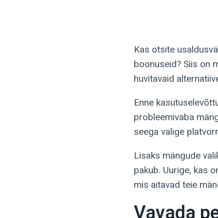
Kas otsite usaldusv
boonuseid? Siis on m
huvitavaid alternatiiv
Enne kasutuselevõttu
probleemivaba mängu
seega valige platvorm
Lisaks mängude valik
pakub. Uurige, kas 
mis aitavad teie mä
Vavada pe