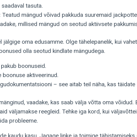
a saadaval tasuta.
:
Teatud mängud võivad pakkuda suuremaid jackpotte
aadake, millised mängud on seotud aktiivsete pakkumi
jälgige oma edusamme. Olge tähelepanelik, kui vahe
boonused olla seotud kindlate mängudega.
 pakub boonuseid.
te boonuse aktiveerinud.
udokumentatsiooni – see aitab teil näha, kas täidate
 mänginud, vaadake, kas saab välja võtta oma võidud.
d väljamakse reegleid. Tehke iga kord, kui väljavõttei
ltida probleeme.
de kaudu kasu. Jagage linke ja toimige tähistamiseks 