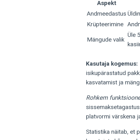
Aspekt
Andmeedastus
Üldi
Krüpteerimine
Andm
Üle 
Mängude valik
kasii
Kasutaja kogemus:
isikupärastatud pakk
kasvatamist ja mängi
Rohkem funktsioone
sissemaksetagastusi,
platvormi värskena ja
Statistika näitab, e