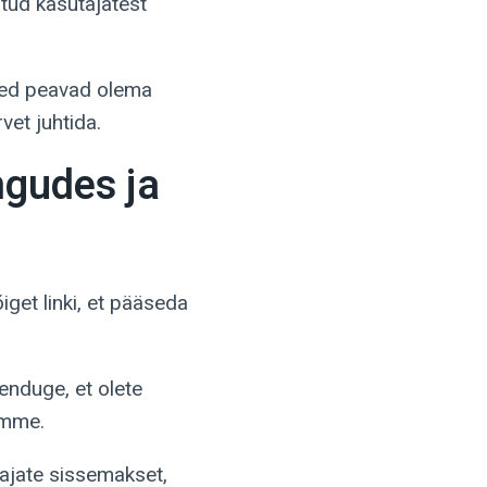
tud kasutajatest
sed peavad olema
vet juhtida.
ngudes ja
get linki, et pääseda
enduge, et olete
amme.
ajate sissemakset,