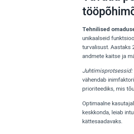
tööpõhim
Tehnilised omadus
unikaalseid funktsio
turvalisust. Aastaks
andmete kaitse ja mä
Juhtimisprotsessid:
vähendab inimfaktori 
prioriteediks, mis tõ
Optimaalne kasutajal
keskkonda, leiab intu
kättesaadavaks.