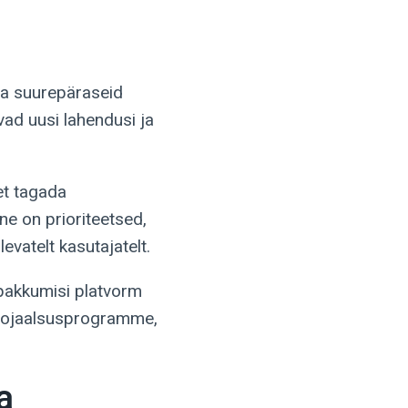
ja suurepäraseid
ad uusi lahendusi ja
et tagada
e on prioriteetsed,
evatelt kasutajatelt.
 pakkumisi platvorm
 lojaalsusprogramme,
a