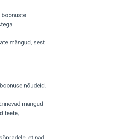
 boonuste
stega.
tate mängud, sest
 boonuse nõudeid.
 Erinevad mängud
d teete,
sõpradele, et nad