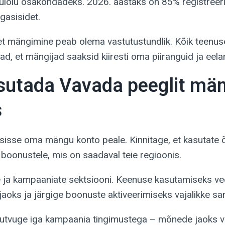
ulolu osakondadeks. 2026. aastaks on 85% registreeri
gasisidet.
et mängimine peab olema vastutustundlik. Kõik teenu
d, et mängijad saaksid kiiresti oma piiranguid ja eelar
sutada Vavada peeglit mä
s
sisse oma mängu konto peale. Kinnitage, et kasutate õi
boonustele, mis on saadaval teie regioonis.
 ja kampaaniate sektsiooni. Keenuse kasutamiseks ve
 jaoks ja järgige boonuste aktiveerimiseks vajalikke s
utvuge iga kampaania tingimustega – mõnede jaoks v