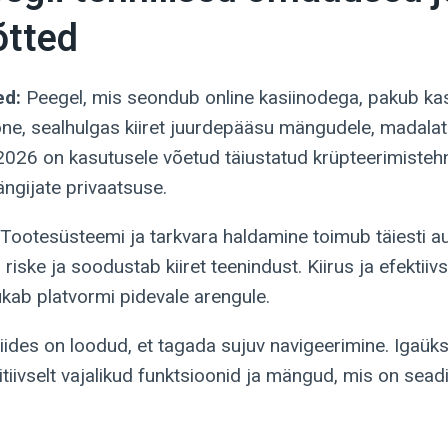
õtted
ed:
Peegel, mis seondub online kasiinodega, pakub kas
one, sealhulgas kiiret juurdepääsu mängudele, madalat 
 2026 on kasutusele võetud täiustatud krüpteerimiste
ngijate privaatsuse.
Tootesüsteemi ja tarkvara haldamine toimub täiesti a
riske ja soodustab kiiret teenindust. Kiirus ja efekti
ukab platvormi pidevale arengule.
iides on loodud, et tagada sujuv navigeerimine. Igaüks
itiivselt vajalikud funktsioonid ja mängud, mis on sead