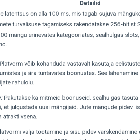
Detailid
ne latentsus on alla 100 ms, mis tagab sujuva mängu
ete turvalisuse tagamiseks rakendatakse 256-bitist S
500 mängu erinevates kategooriates, sealhulgas slots,
no.
Platvorm võib kohanduda vastavalt kasutaja eelistuste
umistes ja ära tuntavates boonustes. See lähenemine 
jate rahulolu.
:
Pakutakse ka mitmeid boonuseid, sealhulgas tasuta k
 et julgustada uusi mängijaid. Uute mängude pidev li
 atraktiivsena.
t platvormi välja töötamine ja sisu pidev värskendamin