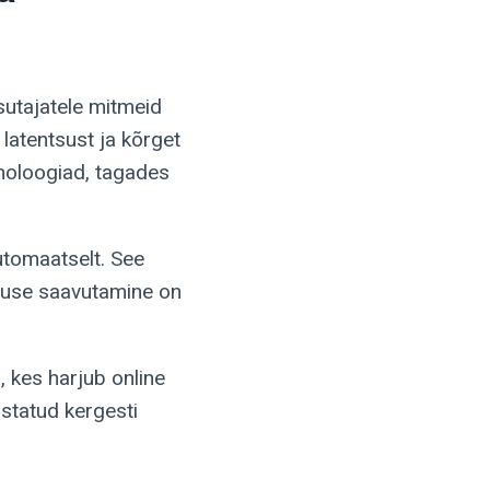
utajatele mitmeid
latentsust ja kõrget
hnoloogiad, tagades
utomaatselt. See
ivsuse saavutamine on
, kes harjub online
istatud kergesti