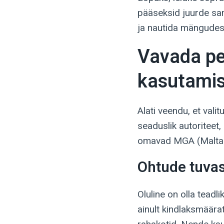
pääseksid juurde sa
ja nautida mängudes
Vavada pe
kasutami
Alati veendu, et valit
seaduslik autoriteet
omavad MGA (Malta G
Ohtude tuva
Oluline on olla teadl
ainult kindlaksmäära