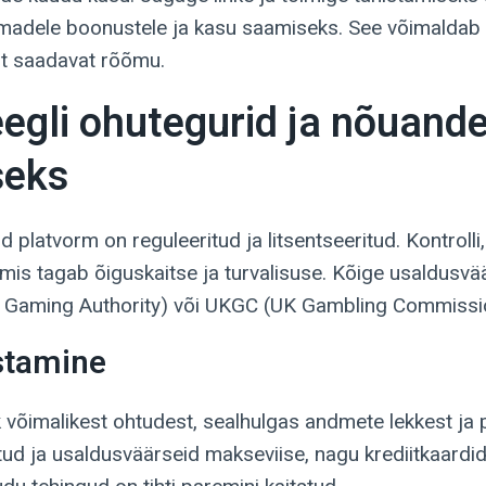
madele boonustele ja kasu saamiseks. See võimaldab 
t saadavat rõõmu.
egli ohutegurid ja nõuand
seks
ud platvorm on reguleeritud ja litsentseeritud. Kontrolli,
, mis tagab õiguskaitse ja turvalisuse. Kõige usaldus
aming Authority) või UKGC (UK Gambling Commission)
stamine
ik võimalikest ohtudest, sealhulgas andmete lekkest ja 
tud ja usaldusväärseid makseviise, nagu krediitkaardid