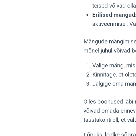
teised võivad oll
Erilised mängud
aktiveerimisel. V
Mängude mängimisel 
mõnel juhul võivad 
Valige mäng, mis
Kinnitage, et ole
Jälgige oma mäng
Olles boonused läbi
võivad omada erinevai
taustakontroll, et vä
Lõpuks, leidke sõpra