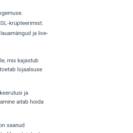
kogemuse.
SL-krüpteerimist.
 lauamängud ja live-
le, mis kajastub
toetab lojaalsuse
eerutusi ja
samine aitab hoida
e on saanud